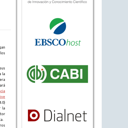
gan
los
sus
a la
era
tará
ncia
ive
.0)
 la
tor
ta.
ros