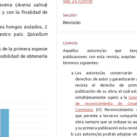
Vol. 25 (2010)
avena (
Avena sativa
)
 y con la finalidad de
Sección
Revisión
los hongos aislados, 2
estro país:
Spicellum
Licencia
 de la primera especie
Aquellos autores/as que ten
osibilidad de obtenerla
publicaciones con esta revista, aceptan 
términos siguientes:
Los autores/as conservarán 
derechos de autor y garantizarán 
revista el derecho de prim
publicación de su obra, el cuál es
simultáneamente sujeto a la
Lice
de reconocimiento de Creat
Commons
(CC Reconocimiento 4
que permite a terceros compartir
obra siempre que se indique su au
y su primera publicación esta revis
Los autores/as podrán adoptar ot