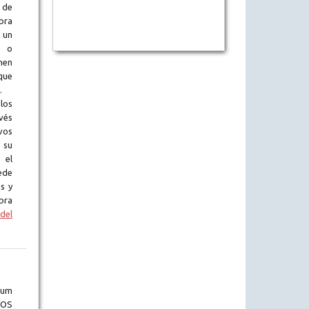
 de
obra
 un
l o
en
que
.
los
vés
vos
 su
 el
ede
s y
bra
del
lum
DOS