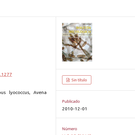
0.1277
Sin título
pus lyococcus, Avena
Publicado
2010-12-01
Número