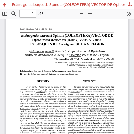
Ectinogonia buquetti Spinola (COLEOPTERA) VECTOR DE Ophiostoma stenoceras (Robak) Melin & Nannf. EN BOSQUES DE Eucalyptus DE LA V REGION