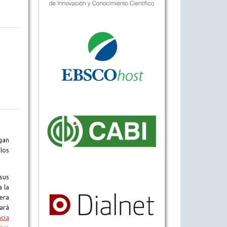
gan
los
sus
a la
era
tará
ncia