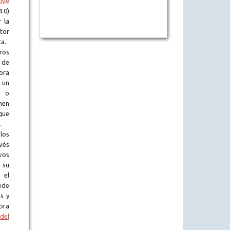
ive
.0)
 la
tor
ta.
ros
 de
obra
 un
l o
en
que
.
los
vés
vos
 su
 el
ede
s y
bra
del