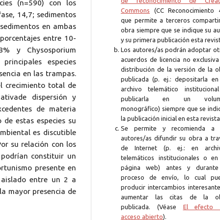
de reconocimiento de Creat
cies (n=590) con los
Commons
(CC Reconocimiento 4
fase, 14,7; sedimentos
que permite a terceros compartir
y sedimentos en ambas
obra siempre que se indique su au
porcentajes entre 10-
y su primera publicación esta revis
8% y Chysosporium
Los autores/as podrán adoptar ot
acuerdos de licencia no exclusiva
principales especies
distribución de la versión de la 
encia en las trampas.
publicada (p. ej.: depositarla en
 crecimiento total de
archivo telemático instituciona
ativade dispersión y
publicarla en un volum
xcedentes de materia
monográfico) siempre que se indi
la publicación inicial en esta revista
 de estas especies su
Se permite y recomienda a 
biental es discutible
autores/as difundir su obra a tra
or su relación con los
de Internet (p. ej.: en archi
 podrían constituir un
telemáticos institucionales o en
portunismo presente en
página web) antes y durante
proceso de envío, lo cual pu
aislado entre un 2 a
producir intercambios interesante
 la mayor presencia de
aumentar las citas de la o
publicada. (Véase
El efecto 
acceso abierto
).