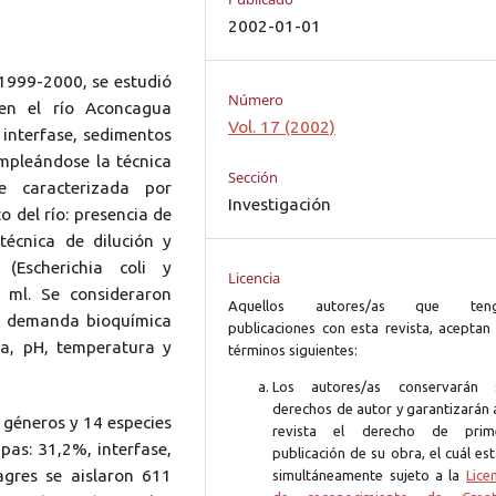
2002-01-01
1999-2000, se estudió
Número
 en el río Aconcagua
Vol. 17 (2002)
interfase, sedimentos
empleándose la técnica
Sección
e caracterizada por
Investigación
o del río: presencia de
técnica de dilución y
(Escherichia coli y
Licencia
 ml. Se consideraron
Aquellos autores/as que ten
l, demanda bioquímica
publicaciones con esta revista, aceptan 
ca, pH, temperatura y
términos siguientes:
Los autores/as conservarán 
derechos de autor y garantizarán 
9 géneros y 14 especies
revista el derecho de prim
pas: 31,2%, interfase,
publicación de su obra, el cuál es
gres se aislaron 611
simultáneamente sujeto a la
Lice