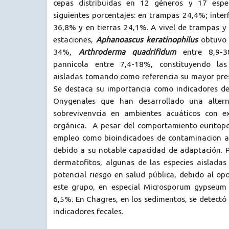
cepas distribuidas en 12 géneros y 17 espe
siguientes porcentajes: en trampas 24,4%; inter
36,8% y en tierras 24,1%. A vivel de trampas 
estaciones,
Aphanoascus keratinophilus
obtuvo 
34%,
Arthroderma quadrifidum
entre 8,9-3
pannicola entre 7,4-18%, constituyendo las 
aisladas tomando como referencia su mayor pres
Se destaca su importancia como indicadores del
Onygenales que han desarrollado una altern
sobrevivenvcia en ambientes acuáticos con e
orgánica. A pesar del comportamiento euritopo
empleo como bioindicadoes de contaminacion am
debido a su notable capacidad de adaptación. P
dermatofitos, algunas de las especies aisladas
potencial riesgo en salud pública, debido al o
este grupo, en especial Microsporum gypseum 
6,5%. En Chagres, en los sedimentos, se detectó
indicadores fecales.