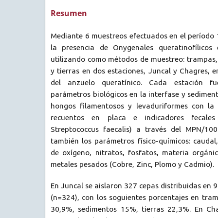
Resumen
Mediante 6 muestreos efectuados en el período 
la presencia de Onygenales queratinofílicos
utilizando como métodos de muestreo: trampas, 
y tierras en dos estaciones, Juncal y Chagres, 
del anzuelo queratínico. Cada estación fu
parámetros biológicos en la interfase y sediment
hongos filamentosos y levaduriformes con la 
recuentos en placa e indicadores fecales 
Streptococcus faecalis) a través del MPN/100
también los parámetros físico-químicos: cauda
de oxígeno, nitratos, fosfatos, materia orgáni
metales pesados (Cobre, Zinc, Plomo y Cadmio).
En Juncal se aislaron 327 cepas distribuidas en 
(n=324), con los soguientes porcentajes en tram
30,9%, sedimentos 15%, tierras 22,3%. En Cha