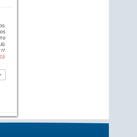
OS:
OS
NTO
E).
,
17
.
7.0