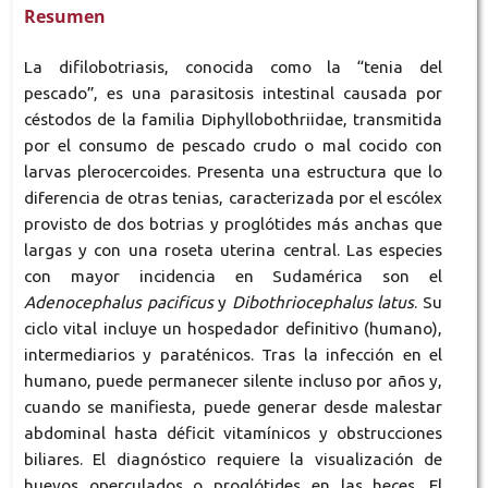
Resumen
La difilobotriasis, conocida como la “tenia del
pescado”, es una parasitosis intestinal causada por
céstodos de la familia Diphyllobothriidae, transmitida
por el consumo de pescado crudo o mal cocido con
larvas plerocercoides. Presenta una estructura que lo
diferencia de otras tenias, caracterizada por el escólex
provisto de dos botrias y proglótides más anchas que
largas y con una roseta uterina central. Las especies
con mayor incidencia en Sudamérica son el
Adenocephalus pacificus
y
Dibothriocephalus latus
. Su
ciclo vital incluye un hospedador definitivo (humano),
intermediarios y paraténicos. Tras la infección en el
humano, puede permanecer silente incluso por años y,
cuando se manifiesta, puede generar desde malestar
abdominal hasta déficit vitamínicos y obstrucciones
biliares. El diagnóstico requiere la visualización de
huevos operculados o proglótides en las heces. El