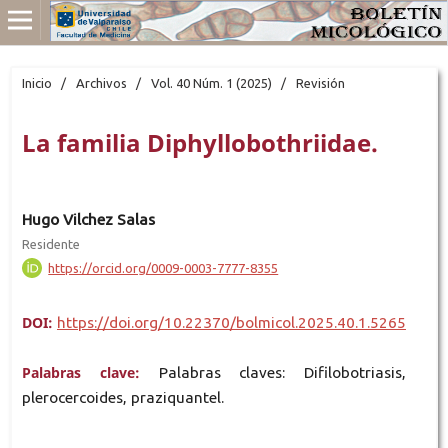
Inicio
/
Archivos
/
Vol. 40 Núm. 1 (2025)
/
Revisión
La familia Diphyllobothriidae.
Hugo Vilchez Salas
Residente
https://orcid.org/0009-0003-7777-8355
DOI:
https://doi.org/10.22370/bolmicol.2025.40.1.5265
Palabras clave:
Palabras claves: Difilobotriasis,
plerocercoides, praziquantel.