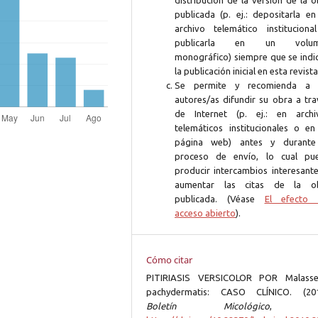
distribución de la versión de la 
publicada (p. ej.: depositarla en
archivo telemático instituciona
publicarla en un volum
monográfico) siempre que se indi
la publicación inicial en esta revista
Se permite y recomienda a 
autores/as difundir su obra a tra
de Internet (p. ej.: en archi
telemáticos institucionales o en
página web) antes y durante
proceso de envío, lo cual pu
producir intercambios interesante
aumentar las citas de la o
publicada. (Véase
El efecto 
acceso abierto
).
Cómo citar
PITIRIASIS VERSICOLOR POR Malasse
pachydermatis: CASO CLÍNICO. (201
Boletín Micológico