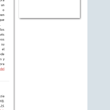
obra
 un
l o
en
que
.
los
vés
vos
 su
 el
ede
s y
bra
del
zia
0).
,
25
.