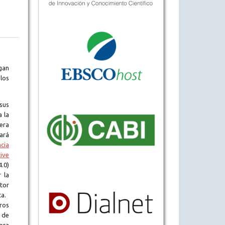
gan
los
sus
a la
era
tará
ncia
ive
.0)
 la
tor
ta.
ros
 de