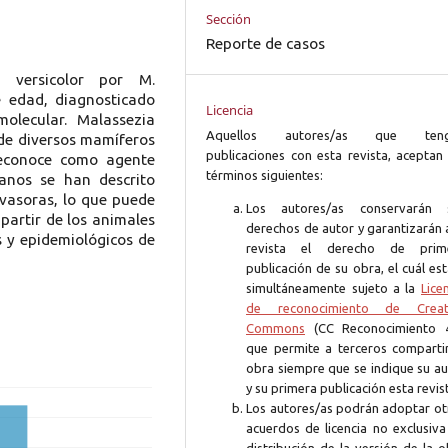
Sección
Reporte de casos
s versicolor por M.
 edad, diagnosticado
Licencia
molecular. Malassezia
Aquellos autores/as que ten
de diversos mamíferos
publicaciones con esta revista, aceptan 
reconoce como agente
términos siguientes:
manos se han descrito
nvasoras, lo que puede
Los autores/as conservarán 
 partir de los animales
derechos de autor y garantizarán 
s y epidemiológicos de
revista el derecho de prim
publicación de su obra, el cuál es
simultáneamente sujeto a la
Lice
de reconocimiento de Creat
Commons
(CC Reconocimiento 4
que permite a terceros compartir
obra siempre que se indique su au
y su primera publicación esta revis
Los autores/as podrán adoptar ot
acuerdos de licencia no exclusiva