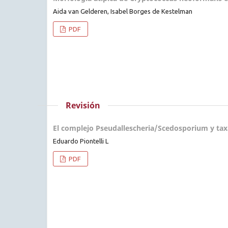
Aida van Gelderen, Isabel Borges de Kestelman
PDF
Revisión
El complejo Pseudallescheria/Scedosporium y taxas
Eduardo Piontelli L
PDF