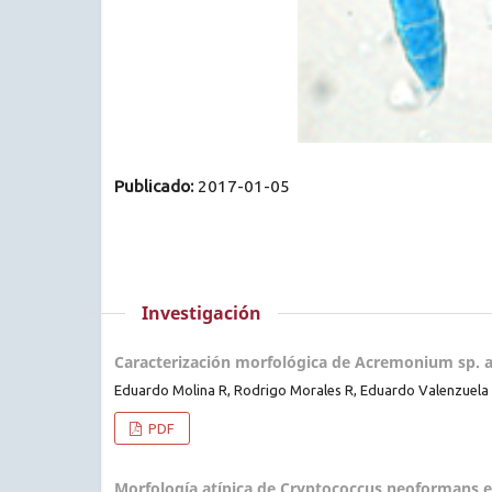
Publicado:
2017-01-05
Investigación
Caracterización morfológica de Acremonium sp. as
Eduardo Molina R, Rodrigo Morales R, Eduardo Valenzuela F
PDF
Morfología atípica de Cryptococcus neoformans e