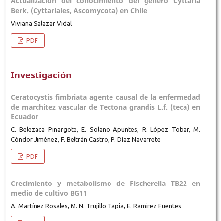
Actualización del conocimiento del género Cyttaria
Berk. (Cyttariales, Ascomycota) en Chile
Viviana Salazar Vidal
PDF
Investigación
Ceratocystis fimbriata agente causal de la enfermedad
de marchitez vascular de Tectona grandis L.f. (teca) en
Ecuador
C. Belezaca Pinargote, E. Solano Apuntes, R. López Tobar, M.
Cóndor Jiménez, F. Beltrán Castro, P. Díaz Navarrete
PDF
Crecimiento y metabolismo de Fischerella TB22 en
medio de cultivo BG11
A. Martínez Rosales, M. N. Trujillo Tapia, E. Ramirez Fuentes