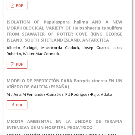
PDF
ISOLATION OF Papulaspora halima AND A NEW
MORPHOLOGICAL VARIETY OF Halosphaeria tubulifera
FROM SEAWATER OF POTTER COVE (KING GEORGE
ISLAND, SOUTH SHETLAND ISLAND, ANTARCTICA
Alberto Stchigel, Misericorda Calduch, Josep Guarro, Lucas
Ruberto, Walter Mac Cormack
PDF
MODELO DE PREDICCIÓN PARA Botrytis cinerea EN UN
VIÑEDO DE GALICIA (ESPAÑA)
M J Aira, M Fernández-González, F J Rodríguez-Rajo, V Jato
PDF
MICOTA AMBIENTAL EN LA UNIDAD DE TERAPIA
INTENSIVA DE UN HOSPITAL PEDIATRICO
Mariana Fernandez, Magdalena Mangiaterra, Gustavo Giusiano