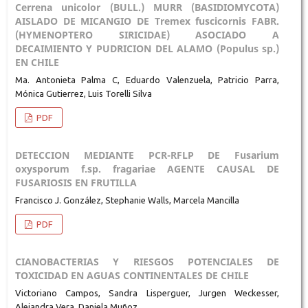
Cerrena unicolor (BULL.) MURR (BASIDIOMYCOTA)
AISLADO DE MICANGIO DE Tremex fuscicornis FABR.
(HYMENOPTERO SIRICIDAE) ASOCIADO A
DECAIMIENTO Y PUDRICION DEL ALAMO (Populus sp.)
EN CHILE
Ma. Antonieta Palma C, Eduardo Valenzuela, Patricio Parra,
Mónica Gutierrez, Luis Torelli Silva
PDF
DETECCION MEDIANTE PCR-RFLP DE Fusarium
oxysporum f.sp. fragariae AGENTE CAUSAL DE
FUSARIOSIS EN FRUTILLA
Francisco J. González, Stephanie Walls, Marcela Mancilla
PDF
CIANOBACTERIAS Y RIESGOS POTENCIALES DE
TOXICIDAD EN AGUAS CONTINENTALES DE CHILE
Victoriano Campos, Sandra Lisperguer, Jurgen Weckesser,
Alejandra Vera, Daniela Muñoz