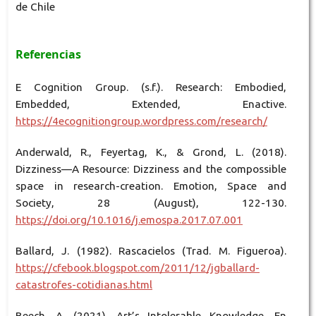
de Chile
Referencias
E Cognition Group. (s.f.). Research: Embodied,
Embedded, Extended, Enactive.
https://4ecognitiongroup.wordpress.com/research/
Anderwald, R., Feyertag, K., & Grond, L. (2018).
Dizziness—A Resource: Dizziness and the compossible
space in research-creation. Emotion, Space and
Society, 28 (August), 122-130.
https://doi.org/10.1016/j.emospa.2017.07.001
Ballard, J. (1982). Rascacielos (Trad. M. Figueroa).
https://cfebook.blogspot.com/2011/12/jgballard-
catastrofes-cotidianas.html
Beech, A. (2021). Art’s Intolerable Knowledge, En