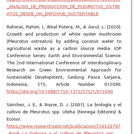
_ANALISIS_DE_PRODUCCION_DE_PLEUROTUS_OSTRE
ATUS_DESDE_UN_ENFOQUE_SUSTENTABLE
Rahmat, Rahim, I., Ikbal Putera, M., & Asrul, L. (2020).
Growth and production of white oyster mushroom
(Pleurotus ostreatus) by adding coconut water to
agricultural waste as a carbon source media. IOP
Conference Series: Earth and Environmental Science.
The 2nd International Conference of Interdisciplinary
Research on Green Environmental Approach for
Sustainable Development, Gedung Pasca Sarjana,
Indonesia, 575, Article Number 012090.
https://doi.org/10.1088/1755-1315/575/1/012090
Sánchez, J. E., & Royse, D. J. (2001). La biología y el
cultivo de Pleurotus spp. Uteha (Noriega Editores) &
Ecosur.
https://www.researchgate.net/publication/256526787
_Book_La_biologia_y_el_cultivo_de_Pleurotus_spp