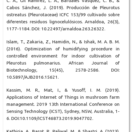
C. A., Gil Ramírez, L. A., Bardales Vásquez, C. B., &
Cabos Sánchez, J. (2019). Producción de Pleurotus
ostreatus (Pleurotaceae) ICFC 153/99 cultivado sobre
diferentes residuos lignocelulósicos. Arnaldoa, 26(3),
1177-1184. DOI: 10.22497/arnaldoa.263.26322.
Islam, T., Zakaria, Z., Hamidin, N., & Ishak, M. A. B. M.
(2016). Optimization of humidifying procedure in
controlled environment for indoor cultivation of
Pleurotus pulmonarius. African Journal of
Biotechnology, 15(45), 2578-2586. DOI:
10.5897/AJB2016.15621.
Kassim, M. R., Mat, I., & Yusoff, I. M. (2019).
Applications of Internet of Things in mushroom farm
management. 2019 13th International Conference on
Sensing Technology (ICST), Sydney, NSW, Australia, 1-
6. DOI:10.1109/ICST46873.2019.9047702.
Kathiria, A., Barot, P., Paliwal, M., & Shastri, A. (2023).