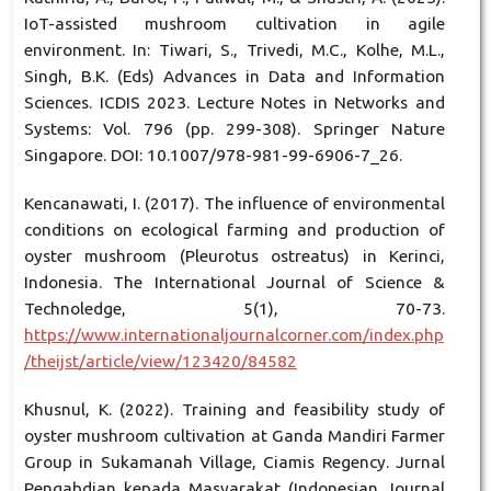
IoT-assisted mushroom cultivation in agile
environment. In: Tiwari, S., Trivedi, M.C., Kolhe, M.L.,
Singh, B.K. (Eds) Advances in Data and Information
Sciences. ICDIS 2023. Lecture Notes in Networks and
Systems: Vol. 796 (pp. 299-308). Springer Nature
Singapore. DOI: 10.1007/978-981-99-6906-7_26.
Kencanawati, I. (2017). The influence of environmental
conditions on ecological farming and production of
oyster mushroom (Pleurotus ostreatus) in Kerinci,
Indonesia. The International Journal of Science &
Technoledge, 5(1), 70-73.
https://www.internationaljournalcorner.com/index.php
/theijst/article/view/123420/84582
Khusnul, K. (2022). Training and feasibility study of
oyster mushroom cultivation at Ganda Mandiri Farmer
Group in Sukamanah Village, Ciamis Regency. Jurnal
Pengabdian kepada Masyarakat (Indonesian Journal