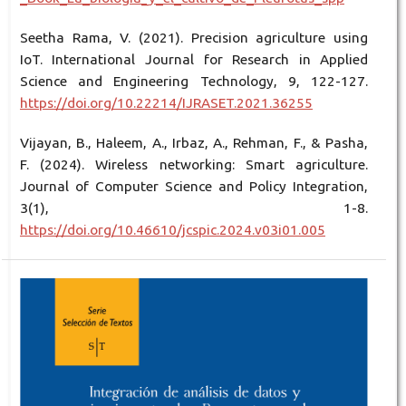
Seetha Rama, V. (2021). Precision agriculture using
IoT. International Journal for Research in Applied
Science and Engineering Technology, 9, 122-127.
https://doi.org/10.22214/IJRASET.2021.36255
Vijayan, B., Haleem, A., Irbaz, A., Rehman, F., & Pasha,
F. (2024). Wireless networking: Smart agriculture.
Journal of Computer Science and Policy Integration,
3(1), 1-8.
https://doi.org/10.46610/jcspic.2024.v03i01.005