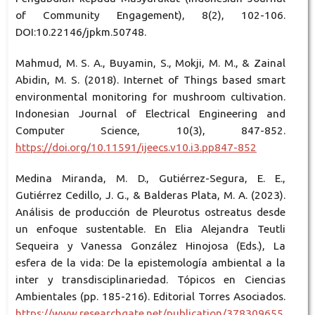
of Community Engagement), 8(2), 102-106.
DOI:10.22146/jpkm.50748.
Mahmud, M. S. A., Buyamin, S., Mokji, M. M., & Zainal
Abidin, M. S. (2018). Internet of Things based smart
environmental monitoring for mushroom cultivation.
Indonesian Journal of Electrical Engineering and
Computer Science, 10(3), 847-852.
https://doi.org/10.11591/ijeecs.v10.i3.pp847-852
Medina Miranda, M. D., Gutiérrez-Segura, E. E.,
Gutiérrez Cedillo, J. G., & Balderas Plata, M. A. (2023).
Análisis de producción de Pleurotus ostreatus desde
un enfoque sustentable. En Elia Alejandra Teutli
Sequeira y Vanessa González Hinojosa (Eds.), La
esfera de la vida: De la epistemología ambiental a la
inter y transdisciplinariedad. Tópicos en Ciencias
Ambientales (pp. 185-216). Editorial Torres Asociados.
https://www.researchgate.net/publication/378309655