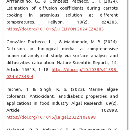
Affranchino, G., & González Pacheco, J. I. (2024).
Estimation of diffusion coefficients during carrots
cooking in arsenious solution at different
temperatures. Heliyon, 10(2), e24285.
https://doi.org/10.1016/J.HELIYON.2024.E24285
González Pacheco, J. I., & Maldonado, M. B. (2024).
Diffusion in biological media: a comprehensive
numerical-analytical study via surface analysis and
diffusivities calculation. Nature Scientific Reports, 14,
Article 16513, 1–18.
https://doi.org/10.1038/s41598-
024-67348-4
Imchen, T. & Singh, K. S. (2023). Marine algae
colorants: Antioxidant, antidiabetic properties and
applications in food industry. Algal Research, 69(2),
Article 102898.
https://doi.org/10.1016/j.algal.2022.102898
Malabadi, R. B., Kolkar, K. P., & Chalannavar, R. K.