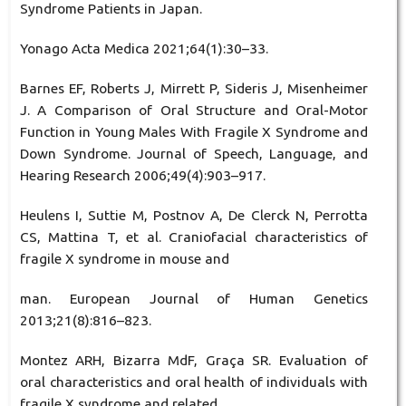
Syndrome Patients in Japan.
Yonago Acta Medica 2021;64(1):30–33.
Barnes EF, Roberts J, Mirrett P, Sideris J, Misenheimer
J. A Comparison of Oral Structure and Oral-Motor
Function in Young Males With Fragile X Syndrome and
Down Syndrome. Journal of Speech, Language, and
Hearing Research 2006;49(4):903–917.
Heulens I, Suttie M, Postnov A, De Clerck N, Perrotta
CS, Mattina T, et al. Craniofacial characteristics of
fragile X syndrome in mouse and
man. European Journal of Human Genetics
2013;21(8):816–823.
Montez ARH, Bizarra MdF, Graça SR. Evaluation of
oral characteristics and oral health of individuals with
fragile X syndrome and related