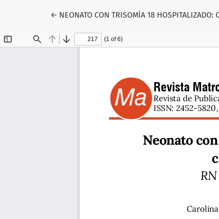
Volver a los detalles del artículo
←
NEONATO CON TRISOMÍA 18 HOSPITALIZADO: 