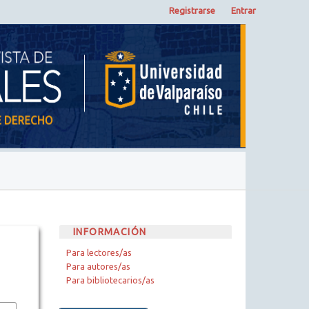
Registrarse
Entrar
INFORMACIÓN
Para lectores/as
Para autores/as
Para bibliotecarios/as