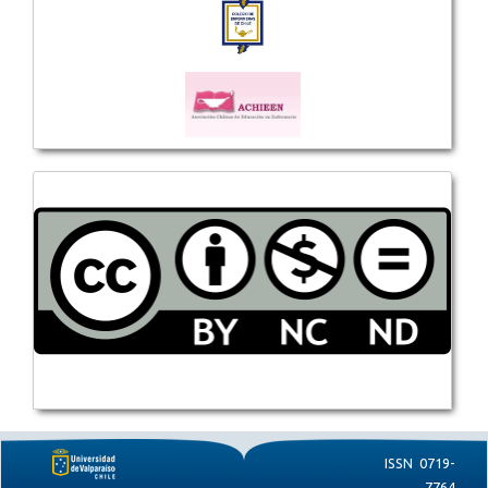
ISSN 0719-
7764