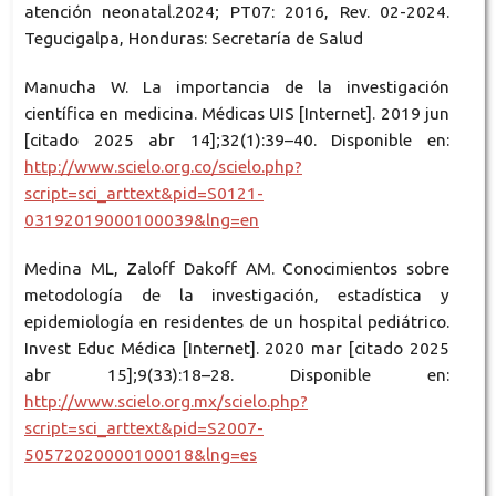
atención neonatal.2024; PT07: 2016, Rev. 02-2024.
Tegucigalpa, Honduras: Secretaría de Salud
Manucha W. La importancia de la investigación
científica en medicina. Médicas UIS [Internet]. 2019 jun
[citado 2025 abr 14];32(1):39–40. Disponible en:
http://www.scielo.org.co/scielo.php?
script=sci_arttext&pid=S0121-
03192019000100039&lng=en
Medina ML, Zaloff Dakoff AM. Conocimientos sobre
metodología de la investigación, estadística y
epidemiología en residentes de un hospital pediátrico.
Invest Educ Médica [Internet]. 2020 mar [citado 2025
abr 15];9(33):18–28. Disponible en:
http://www.scielo.org.mx/scielo.php?
script=sci_arttext&pid=S2007-
50572020000100018&lng=es