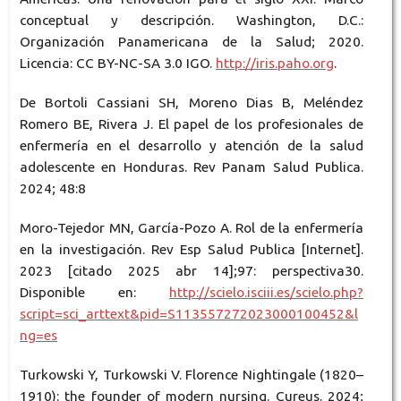
conceptual y descripción. Washington, D.C.:
Organización Panamericana de la Salud; 2020.
Licencia: CC BY-NC-SA 3.0 IGO.
http://iris.paho.org
.
De Bortoli Cassiani SH, Moreno Dias B, Meléndez
Romero BE, Rivera J. El papel de los profesionales de
enfermería en el desarrollo y atención de la salud
adolescente en Honduras. Rev Panam Salud Publica.
2024; 48:8
Moro-Tejedor MN, García-Pozo A. Rol de la enfermería
en la investigación. Rev Esp Salud Publica [Internet].
2023 [citado 2025 abr 14];97: perspectiva30.
Disponible en:
http://scielo.isciii.es/scielo.php?
script=sci_arttext&pid=S113557272023000100452&l
ng=es
Turkowski Y, Turkowski V. Florence Nightingale (1820–
1910): the founder of modern nursing. Cureus. 2024;