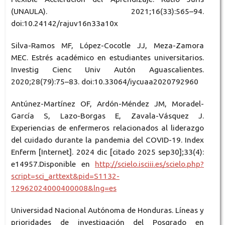
(UNAULA). 2021;16(33):565–94.
doi:10.24142/rajuv16n33a10x
Silva-Ramos MF, López-Cocotle JJ, Meza-Zamora
MEC. Estrés académico en estudiantes universitarios.
Investig Cienc Univ Autón Aguascalientes.
2020;28(79):75–83. doi:10.33064/iycuaa2020792960
Antúnez-Martínez OF, Ardón-Méndez JM, Moradel-
García S, Lazo-Borgas E, Zavala-Vásquez J.
Experiencias de enfermeros relacionados al liderazgo
del cuidado durante la pandemia del COVID-19. Index
Enferm [Internet]. 2024 dic [citado 2025 sep30];33(4):
e14957.Disponible en
http://scielo.isciii.es/scielo.php?
script=sci_arttext&pid=S1132-
12962024000400008&lng=es
Universidad Nacional Autónoma de Honduras. Líneas y
prioridades de investigación del Posgrado en