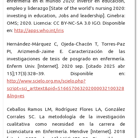
enfermería en el mundo 2020: invertir en educación,
empleo y liderazgo [State of the world's nursing 2020:
investing in education, Jobs and leadership]. Ginebra:
OMS; 2020. Licencia: CC BY-NC-SA 3.0 IGO. Disponible
en:
http://apps.who.int/iris
Hernández-Márquez C, Ojeda-Chacón T, Torres-Paz
PI, Arizmendi-Jaime E. Caracterización de las
investigaciones de tesis de posgrado en enfermería.
Enferm Univ. [Internet]. 2020 sep. [citado 2025 abr
15];17(3):328–39. Disponible en:
http://www.scielo.org.mx/scielo.php?
script=sci_arttext&pid=S16657063202000032100328
&lng=es
Ceballos Ramos LM, Rodríguez Flores LA, González
Corrales SC. La metodología de la investigación
cualitativa como necesidad en la carrera de
Licenciatura en Enfermería. Mendive [Internet]. 2018