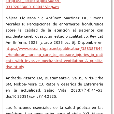
script=sci_arttext&pid=S0864-
03192023000100043&lng=es
Nájera Figueroa SP, Antúnez Martínez OF, Simons
Morales P. Percepciones de enfermeros hondureños
sobre la calidad de la atención al paciente con
accidente cerebrovascular: estudio cualitativo. Rev Lat
Am Enferm. 2025 [citado 2025 oct 6]. Disponible en:
https://www.researchgate.net/publication/388387844
_Honduran_nursing_care_to_pressure_injuries_in_pati
ents_with_invasive_mechanical_ventilation_A_qualita
tive_study
Andrade-Pizarro LM, Bustamante-Silva JS, Viris-Orbe
SM, Noboa-Mora CJ. Retos y desafíos de Enfermería
en la actualidad. Salud Vida. 2023;7(14):41–53.
doi:10.35381/s.v. v7i14.2525.
Las funciones esenciales de la salud pública en las
Américas. Una renovación para el siglo XXI. Marco