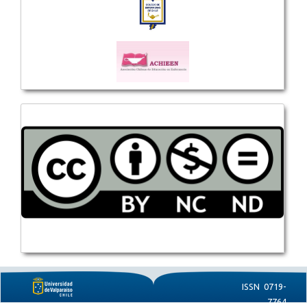
ISSN 0719-
7764