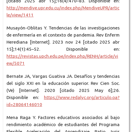
[citado 2025 abr 15];16(4):470–83. Disponible en:
http://mendive.upr.edu.cu/index.php/MendiveUPR/artic
le/view/1411
Musayón-Oblitas Y. Tendencias de las investigaciones
de enfermería en el contexto de pandemia. Rev Enferm
Herediana [Internet]. 2023 nov 24 [citado 2025 abr
15];14(1):45–52. Disponible en:
https://revistas.upch.edu.pe/index.php/RENH/article/vi
ew/5071
Bernate JA, Vargas Guativa JA. Desafíos y tendencias
del siglo XXI en la educación superior. Rev Cien Soc.
(Ve) [Internet]. 2020 [citado 2025 May 6];26.
Disponible en:
https://www.redalyc.org/articulo.oa?
id=28064146010
Mena Raga Y. Factores educativos asociados al bajo
rendimiento académico de estudiantes del Programa
Flexible Aceleración del Aprendizaje. Ratio Juris