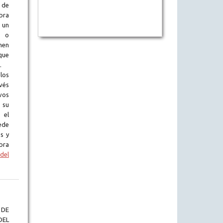
 de
obra
 un
l o
en
que
.
los
vés
vos
 su
 el
ede
s y
bra
del
 DE
EL