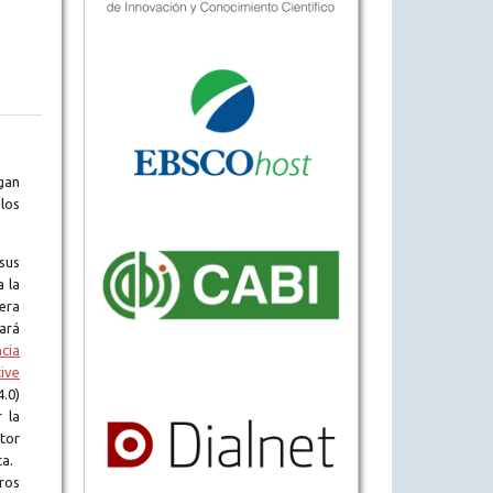
gan
los
sus
a la
era
tará
ncia
ive
.0)
 la
tor
ta.
ros