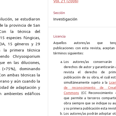
Vol. 21 (2006)
Sección
ilución, se estudiaron
Investigación
 de la provincia de San
 Con la técnica del
Licencia
15 especies fúngicas,
Aquellos autores/as que ten
PDA, 15 géneros y 29
publicaciones con esta revista, aceptan 
 la primera técnica
términos siguientes:
iendo Chrysosporium
Los autores/as conservarán 
ue en las diluciones,
derechos de autor y garantizarán 
os (>75%), dominando
revista el derecho de prim
 Con ambas técnicas la
publicación de su obra, el cuál es
verano y aún cuando la
simultáneamente sujeto a la
Lice
acidad de adaptación y
de reconocimiento de Creat
Commons
(CC Reconocimiento 4
en ambientes edáficos
que permite a terceros compartir
obra siempre que se indique su au
y su primera publicación esta revis
Los autores/as podrán adoptar ot