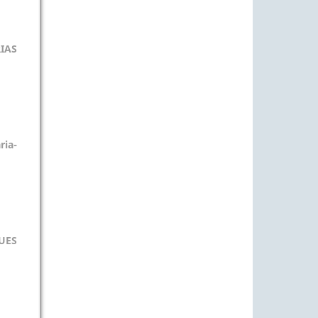
IAS
ia-
QUES