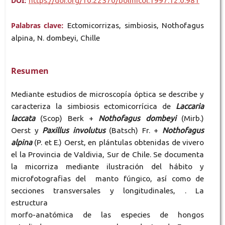
DOI:
https://doi.org/10.22370/bolmicol.1997.12.0.981
Palabras clave:
Ectomicorrizas, simbiosis, Nothofagus
alpina, N. dombeyi, Chille
Resumen
Mediante estudios de microscopía óptica se describe y
caracteriza la simbiosis ectomicorrícica de
Laccaria
laccata
(Scop) Berk +
Nothofagus dombeyi
(Mirb.)
Oerst y
Paxillus involutus
(Batsch) Fr. +
Nothofagus
alpina
(P. et E.) Oerst, en plántulas obtenidas de vivero
el la Provincia de Valdivia, Sur de Chile. Se documenta
la micorriza mediante ilustración del hábito y
microfotografias del manto fúngico, así como de
secciones transversales y longitudinales, . La
estructura
morfo-anatómica de las especies de hongos