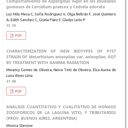
Comportamiento de Aspergillus niger en los exudados
gomosos de Cercidium praecox y Cedrela odorata
Luz Mila Mesa C, Sofia Rodriguez V, Olga Beltrán F, José Quintero
A, Edith Sanchez C, Gisela Páez F, Gladys León P
35-39
PDF
CHARACTERIZATION OF NEW BIOTYPES OF P157
STRAIN OF Metarhizium anisopliae var. anisopliae, GOT
BY TREATMENT WITH GAMMA RADIATION
Minancy Gomes de Oliveira, Neiva Tinti de Oliveira, Elza Áurea de
Luna Alves Lima
41-48
PDF
ANALISIS CUANTITATIVO Y CUALITATIVO DE HONGOS
ZOOSPORICOS DE LA LAGUNA VITEL Y TRIBUTARIOS
(PROV. BUENOS AIRES, ARGENTINA)
Monica Steciow