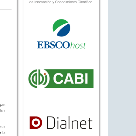
gan
los
sus
a la