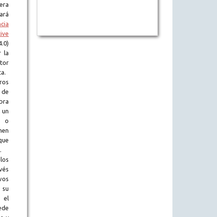
era
tará
ncia
ive
.0)
 la
tor
ta.
ros
 de
obra
 un
l o
en
que
.
los
vés
vos
 su
 el
ede