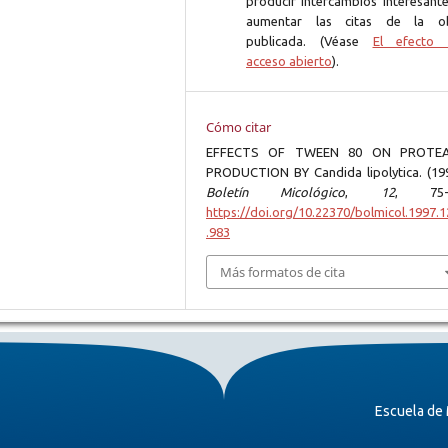
producir intercambios interesante
aumentar las citas de la o
publicada. (Véase
El efecto 
acceso abierto
).
Cómo citar
EFFECTS OF TWEEN 80 ON PROTE
PRODUCTION BY Candida lipolytica. (199
Boletín Micológico
,
12
, 75-
https://doi.org/10.22370/bolmicol.1997.1
.983
Más formatos de cita
Escuela de 