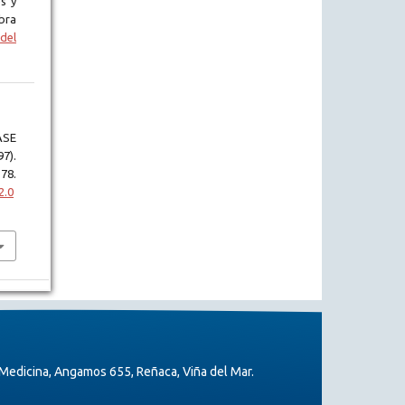
s y
bra
del
ASE
7).
78.
2.0
Medicina, Angamos 655, Reñaca, Viña del Mar.