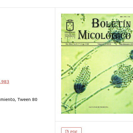
0.983
cimiento, Tween 80
PDF