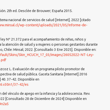
sión. 2th ed. Desclée de Brouwer; España 2015.
tema nacional de servicios de salud [Internet]. 2022 [citado
ww.minsal.cl/wp-content/uploads/2021/05/Informe-de-
a ley Nº 21.372 para el acompañamiento de niñas, niños y
 la atención de salud y a mujeres o personas gestantes durante
go, Chile: Minsal; 2022. [Consultado 3 Ene 2025]. Disponible en:
_default/Skins/Skin_HCUCH_17_03/images/26052022-NT-Ley-
.pdf
zcoz L. Evaluación de un programa piloto promotor de
ectiva de salud pública. Gaceta Sanitaria [Internet] 2016
 40. 37-42. Disponible en
16.v30n1/37-42/es
 del vínculo de apego en la infancia y la adolescencia. Rev.
 2022 [Consultado 28 de Diciembre de 2024] Disponible en
39n2a5