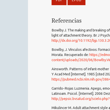
Referencias
Bowlby J. The making and breaking of 
light of attachment theory. Br J Psych
http://dx.doi.org/10.1192/bjp.130.3.
Bowlby, J. Vínculos afectivos: formaci
Morata. Recuperado de:
https://edmo
content/uploads/2020/06/Bowlby.Vi
Ainsworth. Patterns of infant-mother
Y Acad Med [Internet]. 1985 [cited 202
https://pubmed.ncbi.nlm.nih.gov/386
Garrido-Rojas Luzmenia. Apego, emoci
Latinoam. Psicol. [Internet]. 2006 Dez
http://pepsic.bvsalud.org/scielo.p
Mikulincer M. Adult attachment style a