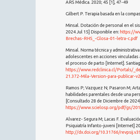
ARS Médica. 2020; 45 [1], 47-49
Gilbert P. Terapia basada en la compa
Minsal. Dotación de personal en el sis
2024 Jul 15] Disponible en:
https://w
Brechas-RHS_-Glosa-01-letra-c.pdf
Minsal. Norma técnica y administrativ
adolescentes en acciones vinculadas a
el proceso de parto [Internet]. Santia
https://www.redclinica.cl/Portals/
21.372-Mila-Version-para-publicar-v2
Ramos P; Vazquez N; Pasaron M; Arta
habilidades parentales desde una persp
[Consultado 28 de Diciembre de 2024]
https://www.scielosp.org/pdf/gs/20
Alvarez- Segura M; Lacas F. Evaluación
Psiquiatría Infanto-juveni [Internet]
http://dx.doi.org/10.31766/revpsij.v