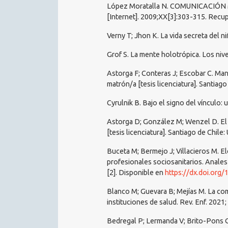
López Moratalla N. COMUNICACIÓN
[Internet]. 2009;XX[3]:303-315. Recu
Verny T; Jhon K. La vida secreta del n
Grof S. La mente holotrópica. Los nive
Astorga F; Conteras J; Escobar C. Man
matrón/a [tesis licenciatura]. Santiago
Cyrulnik B. Bajo el signo del vínculo:
Astorga D; González M; Wenzel D. El i
[tesis licenciatura]. Santiago de Chile
Buceta M; Bermejo J; Villacieros M. 
profesionales sociosanitarios. Anales
[2]. Disponible en
https://dx.doi.org
Blanco M; Guevara B; Mejías M. La co
instituciones de salud. Rev. Enf. 2021; 
Bedregal P; Lermanda V; Brito-Pons G.