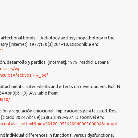
affectional bonds: I. Aetiology and psychopathology in the
iatry [Internet]. 1977;130[3]:201–10. Disponible en:
201
ón, desarrollo y pérdida. [Internet]. 1979. Madrid, España:
rata.es/wp-
nculosAfectivos.PR_.pdf
 attachments: antecedents and effects on development. Bull N
4 Apr 9];61[9]. Available from:
4510/
ón y regulación emocional: Implicaciones para la salud. Rev.
 [citado 2024 Abr 09] ; 38( 3 ): 493-507. Disponível em:
hp?script=sci_arttext&pid=S0120-05342006000300004&lng=pt
.
nd individual differences in functional versus dysfunctional