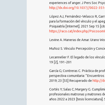
experiences of anger. J Pers Soc Psyc
http://dx.doi.org/10.1037//0022-351
López AJ, Fernández-Velasco R, Garri
para la formación del vínculo y el ape
Psiquiatría [Internet]. 2021 Sep 15 [ci
https://raco.cat/index.php/PsicosomP
Levine A. Maneras de Amar. Urano Wor
Muñoz S. Vínculo Percepción y Concien
Lecannelier F. El legado de los víncul
19 [2], 191-201
García G; Contreras C. Práctica de pr
perspectiva comunitaria: “Encuentros 
2019; 23 [55] Recuperado de
http://d
Cortés Y; Salas C; Margery G. Cumpli
profesionales matronas y matrones de
años 2022 a 2023 [tesis licenciatura].