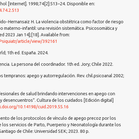
hol [Internet]. 1998;74[2]:513–24. Disponible en:
4.74.2.513
do-Hernansaiz H. La violencia obstétrica como factor de riesgo
go materno-infantil: una revisión sistemática. Psicosomàtica y
ted 2023 Jan 14];[18]. Available from:
siquiatr/article/view/392161
ld; 1th ed. España. 2024.
cia. La persona del coordinador. 1th ed. Jory; Chile 2022.
os tempranos: apego y autorregulación. Rev. chil.psicoanal 2002;
ofesionales de salud brindando intervenciones en apego con
y desencuentros”. Cultura de los cuidados [Edición digital]
x.doi.org/10.14198/cuid.2019.55.16
miento de los protocolos de vínculo de apego precoz por los
 los servicios de Parto, Puerperio y Neonatología durante los
 Santiago de Chile: Universidad SEK; 2023. 80 p.