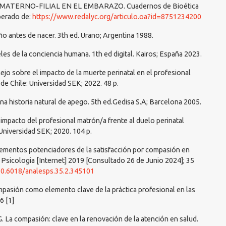
 MATERNO-FILIAL EN EL EMBARAZO. Cuadernos de Bioética
perado de:
https://www.redalyc.org/articulo.oa?id=8751234200
iño antes de nacer. 3th ed. Urano; Argentina 1988.
les de la conciencia humana. 1th ed digital. Kairos; España 2023.
ejo sobre el impacto de la muerte perinatal en el profesional
 de Chile: Universidad SEK; 2022. 48 p.
 una historia natural de apego. 5th ed.Gedisa S.A; Barcelona 2005.
mpacto del profesional matrón/a frente al duelo perinatal
: Universidad SEK; 2020. 104 p.
Elementos potenciadores de la satisfacción por compasión en
 Psicologia [Internet] 2019 [Consultado 26 de Junio 2024]; 35
/10.6018/analesps.35.2.345101
mpasión como elemento clave de la práctica profesional en las
6 [1]
 La compasión: clave en la renovación de la atención en salud.