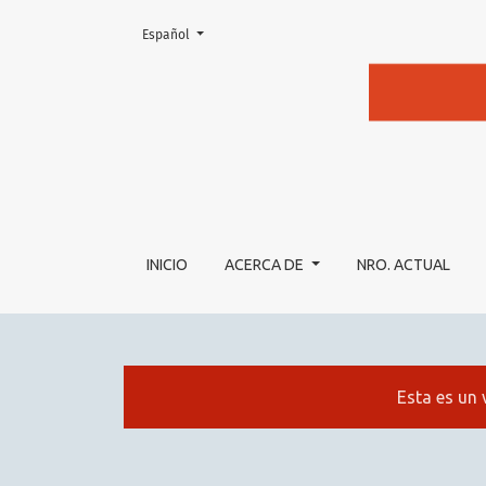
Cambiar el idioma. El actual es:
Español
IMPEDIMENTOS EN EL ROL PROFESIONAL D
INICIO
ACERCA DE
NRO. ACTUAL
Esta es un 