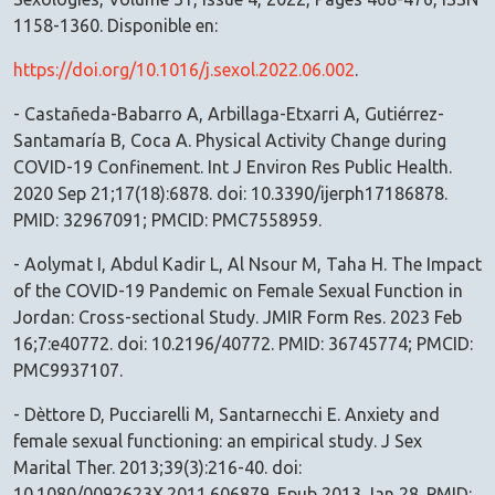
1158-1360. Disponible en:
https://doi.org/10.1016/j.sexol.2022.06.002
.
- Castañeda-Babarro A, Arbillaga-Etxarri A, Gutiérrez-
Santamaría B, Coca A. Physical Activity Change during
COVID-19 Confinement. Int J Environ Res Public Health.
2020 Sep 21;17(18):6878. doi: 10.3390/ijerph17186878.
PMID: 32967091; PMCID: PMC7558959.
- Aolymat I, Abdul Kadir L, Al Nsour M, Taha H. The Impact
of the COVID-19 Pandemic on Female Sexual Function in
Jordan: Cross-sectional Study. JMIR Form Res. 2023 Feb
16;7:e40772. doi: 10.2196/40772. PMID: 36745774; PMCID:
PMC9937107.
- Dèttore D, Pucciarelli M, Santarnecchi E. Anxiety and
female sexual functioning: an empirical study. J Sex
Marital Ther. 2013;39(3):216-40. doi:
10.1080/0092623X.2011.606879. Epub 2013 Jan 28. PMID: