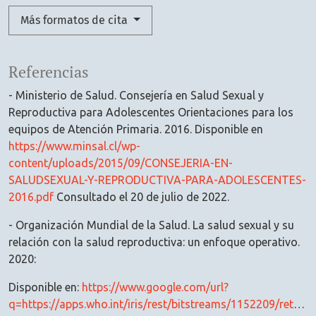
Más formatos de cita
Referencias
- Ministerio de Salud. Consejería en Salud Sexual y
Reproductiva para Adolescentes Orientaciones para los
equipos de Atención Primaria. 2016. Disponible en
https://www.minsal.cl/wp-
content/uploads/2015/09/CONSEJERIA-EN-
SALUDSEXUAL-Y-REPRODUCTIVA-PARA-ADOLESCENTES-
2016.pdf
Consultado el 20 de julio de 2022.
- Organización Mundial de la Salud. La salud sexual y su
relación con la salud reproductiva: un enfoque operativo.
2020:
Disponible en:
https://www.google.com/url?
q=https://apps.who.int/iris/rest/bitstreams/1152209/retrieve%23:~:text%3DLa%2520sexualidad%2520es%2520un%2520aspecto,la%2520intimidad%2520y%2520la%2520reproducci%25C3%25B3n&sa=D&source=docs&ust=1660266710580767&usg=AOvVaw3pyR_zSbyqenJBfjeABewY