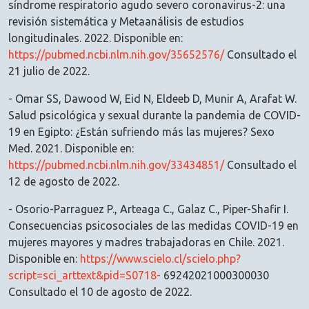
síndrome respiratorio agudo severo coronavirus-2: una
revisión sistemática y Metaanálisis de estudios
longitudinales. 2022. Disponible en:
https://pubmed.ncbi.nlm.nih.gov/35652576/
Consultado el
21 julio de 2022.
- Omar SS, Dawood W, Eid N, Eldeeb D, Munir A, Arafat W.
Salud psicológica y sexual durante la pandemia de COVID-
19 en Egipto: ¿Están sufriendo más las mujeres? Sexo
Med. 2021. Disponible en:
https://pubmed.ncbi.nlm.nih.gov/33434851/
Consultado el
12 de agosto de 2022.
- Osorio-Parraguez P., Arteaga C., Galaz C., Piper-Shafir I.
Consecuencias psicosociales de las medidas COVID-19 en
mujeres mayores y madres trabajadoras en Chile. 2021.
Disponible en:
https://www.scielo.cl/scielo.php?
script=sci_arttext&pid=S0718-
69242021000300030
Consultado el 10 de agosto de 2022.