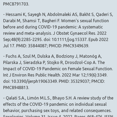
PMC8791703.
- Hessami K, Sayegh N, Abdolmaleki AS, Bakht S, Qaderi S,
Darabi M, Shamsi T, Bagheri F. Women's sexual function
before and during COVID-19 pandemic: A systematic
review and meta-analysis. J Obstet Gynaecol Res. 2022
Sep;48(9):2285-2295. doi: 10.1111/jog.15337. Epub 2022
Jul 17. PMID: 35844087; PMCID: PMC9349639.
- Fuchs A, Szul M, Dulska A, Bodziony J, Matonóg A,
Pilarska J, Sieradzka P, Stojko R, Drosdzol-Cop A. The
Impact of COVID-19 Pandemic on Female Sexual Function.
Int J Environ Res Public Health. 2022 Mar 12;19(6):3349.
doi: 10.3390/ijerph19063349. PMID: 35329037; PMCID:
PMC8948813.
- Qalati S.A., Limón M.L.S., Bhayo S.H. A review study of the
effects of the COVID-19 pandemic on individual sexual
behavior, purchasing sex toys, and related consequences.
Sexologies, Volume 31, Issue 4, 2022, Pages 468-476, ISSN