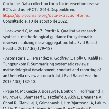
Cochrane. Data collection form for intervention reviews:
RCTs and non-RCTs. 2014. Disponible en:
https://dplp.cochrane.org/data-extraction-forms
.
Consultado el 10 de agosto de 2022.
- Lockwood C, Munn Z, Porritt K. Qualitative research
synthesis: methodological guidance for systematic
reviewers utilizing meta-aggregation. Int J Evid Based
Healthc. 2015;13(3):179–187.
- Aromataris E, Fernandez R, Godfrey C, Holly C, Kahlil H,
Tungpunkom P. Summarizing systematic reviews:
methodological development, conduct and reporting of
an Umbrella review approach. Int J Evid Based Healthc.
2015;13(3):132-40.
- Page M, McKenzie J, Bossuyt P, Boutron I, Hoffmannd T,
Mulrowe C, Shamseerf L, Tetzlaffg J, Aklh E, Brennana A,
Choui R, Glanvillej J, Grimshawk J, Hro´bjartssonl A, Lalum
M, Lin T, Lodero E, Mayo-Wilsonp E, McDonalda S,