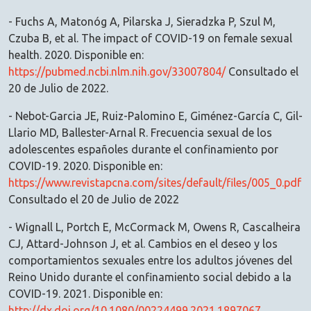
- Fuchs A, Matonóg A, Pilarska J, Sieradzka P, Szul M,
Czuba B, et al. The impact of COVID-19 on female sexual
health. 2020. Disponible en:
https://pubmed.ncbi.nlm.nih.gov/33007804/
Consultado el
20 de Julio de 2022.
- Nebot-Garcia JE, Ruiz-Palomino E, Giménez-García C, Gil-
Llario MD, Ballester-Arnal R. Frecuencia sexual de los
adolescentes españoles durante el confinamiento por
COVID-19. 2020. Disponible en:
https://www.revistapcna.com/sites/default/files/005_0.pdf
Consultado el 20 de Julio de 2022
- Wignall L, Portch E, McCormack M, Owens R, Cascalheira
CJ, Attard-Johnson J, et al. Cambios en el deseo y los
comportamientos sexuales entre los adultos jóvenes del
Reino Unido durante el confinamiento social debido a la
COVID-19. 2021. Disponible en:
http://dx.doi.org/10.1080/00224499.2021.1897067