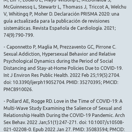
McGuinnessq L, Stewartr L, Thomass J, Triccot A, Welchu
V, Whitingq P, Moher D. Declaración PRISMA 2020: una
guía actualizada para la publicación de revisiones
sistemáticas. Revista Española de Cardiología. 2021;
74(9):790-799.
- Caponnetto P, Maglia M, Prezzavento GC, Pirrone C.
Sexual Addiction, Hypersexual Behavior and Relative
Psychological Dynamics during the Period of Social
Distancing and Stay-at-Home Policies Due to COVID-19.
Int J Environ Res Public Health. 2022 Feb 25;19(5):2704.
doi: 10.3390/ijerph19052704. PMID: 35270395; PMCID:
PMC8910026.
- Pollard AE, Rogge RD. Love in the Time of COVID-19: A
Multi-Wave Study Examining the Salience of Sexual and
Relationship Health During the COVID-19 Pandemic. Arch
Sex Behav. 2022 Jan;51(1):247-271. doi: 10.1007/s10508-
021-02208-0. Epub 2022 Jan 27. PMID: 35083594; PMCID: