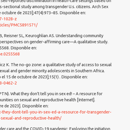
elf-reported discrimination in health-care settings based on
ss-sectional study among transgender U.s. citizens. Arch Sex
de octubre de 2023];47(4):973–85. Disponible en:
17-1028-z
rticles/PMC5891571/
 B, Reisner SL, Keuroghlian AS. Understanding community
perspectives on gender-affirming care—A qualitative study.
5568. Disponible en:
one.0255568
icz K. The no-go zone: a qualitative study of access to sexual
sexual and gender minority adolescents in Southern Africa.
 el 15 de octubre de 2023];15(1) . Disponible en:
18-0462-2
N). What they don’t tell you in sex ed! – A resource for
ities on sexual and reproductive health [Internet].
re de 2023]. Disponible en:
-they-dont-tell-you-in-sex-ed-a-resource-for-transgender-
sexual-and-reproductive-health/
der care and the COVID-19 pandemic: Exploring the initiation