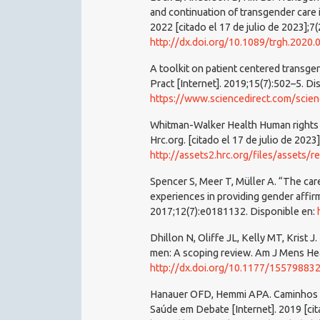
and continuation of transgender care 
2022 [citado el 17 de julio de 2023];7
http://dx.doi.org/10.1089/trgh.2020.
A toolkit on patient centered transgend
Pract [Internet]. 2019;15(7):502–5. Di
https://www.sciencedirect.com/scie
Whitman-Walker Health Human rights ca
Hrc.org. [citado el 17 de julio de 2023
http://assets2.hrc.org/files/assets
Spencer S, Meer T, Müller A. “The care
experiences in providing gender affirm
2017;12(7):e0181132. Disponible en:
Dhillon N, Oliffe JL, Kelly MT, Krist J
men: A scoping review. Am J Mens Hea
http://dx.doi.org/10.1177/1557988
Hanauer OFD, Hemmi APA. Caminhos pe
Saúde em Debate [Internet]. 2019 [cit