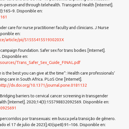
in-person and through telehealth. Transgend Health [Internet].
(2):165–9. Disponible en:
0161
er care for nurse practitioner faculty and clinicians. J Nurse
sponible en:
nce/article/pii/S155541551930203X
mpaign foundation. Safer sex for trans bodies [Internet].
]. Disponible en:
/resources/Trans_Safer_Sex_Guide_FINAL.pdf
 is the best you can give at the time”: Health care professionals’
ing care in South Africa. PLoS One [Internet].
http://dx.doi.org/10.1371/journal.pone.0181132
. Bridging barriers to cervical cancer screening in transgender
lth [Internet]. 2020;14(3):155798832092569. Disponible en:
320925691
rcorridos por transexuais: em busca pela transição de gênero.
ado el 17 de julio de 2023];43(spe8):91–106. Disponible en: