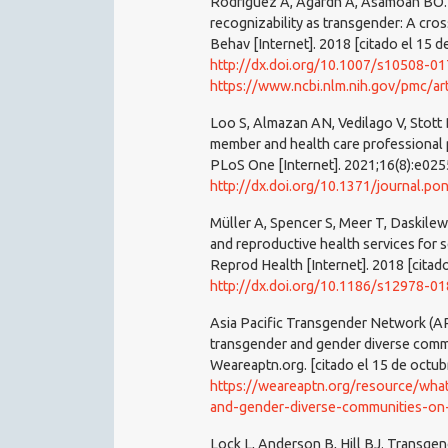
Rodriguez A, Agardh A, Asamoah BO. S
recognizability as transgender: A cro
Behav [Internet]. 2018 [citado el 15 
http://dx.doi.org/10.1007/s10508-0
https://www.ncbi.nlm.nih.gov/pmc/a
Loo S, Almazan AN, Vedilago V, Stott
member and health care professional 
PLoS One [Internet]. 2021;16(8):e025
http://dx.doi.org/10.1371/journal.p
Müller A, Spencer S, Meer T, Daskilew
and reproductive health services for 
Reprod Health [Internet]. 2018 [citado
http://dx.doi.org/10.1186/s12978-0
Asia Pacific Transgender Network (APT
transgender and gender diverse commun
Weareaptn.org. [citado el 15 de octub
https://weareaptn.org/resource/what
and-gender-diverse-communities-on-
Lock L, Anderson B, Hill BJ. Transgen