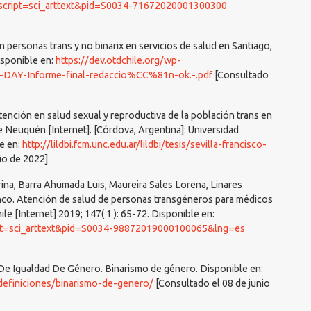
p?script=sci_arttext&pid=S0034-71672020001300300
 personas trans y no binarix en servicios de salud en Santiago,
Disponible en:
https://dev.otdchile.org/wp-
DAY-Informe-final-redaccio%CC%81n-ok.-.pdf
[Consultado
a atención en salud sexual y reproductiva de la población trans en
e Neuquén [Internet]. [Córdova, Argentina]: Universidad
e en:
http://lildbi.fcm.unc.edu.ar/lildbi/tesis/sevilla-francisco-
io de 2022]
ina, Barra Ahumada Luis, Maureira Sales Lorena, Linares
nco. Atención de salud de personas transgéneros para médicos
ile [Internet] 2019; 147( 1 ): 65-72. Disponible en:
ript=sci_arttext&pid=S0034-98872019000100065&lng=es
De Igualdad De Género. Binarismo de género. Disponible en:
/definiciones/binarismo-de-genero/
[Consultado el 08 de junio