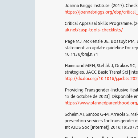
Joanna Briggs Institute. (2017). Check
https://joannabriggs.org/ebp/critical
Critical Appraisal Skills Programme. (
uk.net/casp-tools-checklists/
Page MJ, McKensie JE, Bossuyt PM, 
statement: an update guideline for re
10.1136/bmj.n.71
Hammond MEH, Stehlik J, Drakos SG, K
strategies. JACC Basic Transl Sci [Inte
http://dx.doi.org/10.1016/j.jacbts.20
Providing Transgender-Inclusive Healt
15 de octubre de 2023]. Disponible en
https://www.plannedparenthood.org/files/4414
Scheim AI, Santos G-M, Arreola S, Mako
prevention services for transgender m
Int AIDS Soc [Internet]. 2016;19:2077