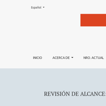
Cambiar el idioma. El actual es:
Español
REVISIÓN DE ALCANCE: ATENCIÓN EN SALU
INICIO
ACERCA DE
NRO. ACTUAL
REVISIÓN DE ALCANCE