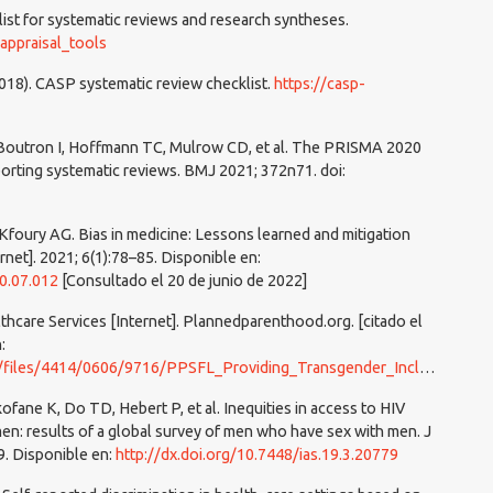
list for systematic reviews and research syntheses.
_appraisal_tools
2018). CASP systematic review checklist.
https://casp-
Boutron I, Hoffmann TC, Mulrow CD, et al. The PRISMA 2020
porting systematic reviews. BMJ 2021; 372n71. doi:
foury AG. Bias in medicine: Lessons learned and mitigation
rnet]. 2021; 6(1):78–85. Disponible en:
20.07.012
[Consultado el 20 de junio de 2022]
hcare Services [Internet]. Plannedparenthood.org. [citado el
:
/0606/9716/PPSFL_Providing_Transgender_Inclusive_Healthcare_Handbook.pdf
fane K, Do TD, Hebert P, et al. Inequities in access to HIV
en: results of a global survey of men who have sex with men. J
9. Disponible en:
http://dx.doi.org/10.7448/ias.19.3.20779