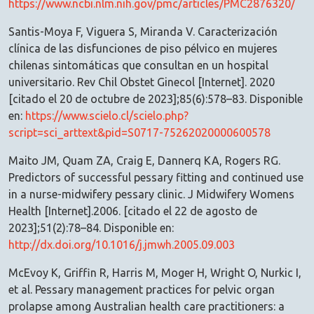
https://www.ncbi.nlm.nih.gov/pmc/articles/PMC2876320/
Santis-Moya F, Viguera S, Miranda V. Caracterización
clínica de las disfunciones de piso pélvico en mujeres
chilenas sintomáticas que consultan en un hospital
universitario. Rev Chil Obstet Ginecol [Internet]. 2020
[citado el 20 de octubre de 2023];85(6):578–83. Disponible
en:
https://www.scielo.cl/scielo.php?
script=sci_arttext&pid=S0717-75262020000600578
Maito JM, Quam ZA, Craig E, Dannerq KA, Rogers RG.
Predictors of successful pessary fitting and continued use
in a nurse-midwifery pessary clinic. J Midwifery Womens
Health [Internet].2006. [citado el 22 de agosto de
2023];51(2):78–84. Disponible en:
http://dx.doi.org/10.1016/j.jmwh.2005.09.003
McEvoy K, Griffin R, Harris M, Moger H, Wright O, Nurkic I,
et al. Pessary management practices for pelvic organ
prolapse among Australian health care practitioners: a