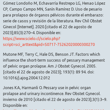
Gómez Londoño M, Echavarría Restrepo LG, Henao López
CP, Campo Campo MN, Sanín Ramírez D. Uso de pesario
para prolapso de órganos pélvicos durante el embarazo:
serie de casos y revisión de la literatura. Rev Chil Obstet
Ginecol [Internet]. 2020.[citado el 22 de agosto de
2023];85(3):270–4. Disponible en:
https://www.scielo.cl/scielo.php?
script=sci_arttext&pid=S0717-75262020000300270
Mutone MF, Terry C, Hale DS, Benson JT. Factors which
influence the short-term success of pessary management
of pelvic organ prolapse. Am J Obstet Gynecol. 2005.
[citado el 22 de agosto de 2023]; 193(1): 89 94. doi:
10.1016/j.ajog.2004.12.012
Jones KA, Harmanli O. Pessary use in pelvic organ
prolapse and urinary incontinence. Rev Obstet Gynecol.
invierno de 2010 [citado el 22 de agosto de 2023];3(1):3–9.
Disponible en: