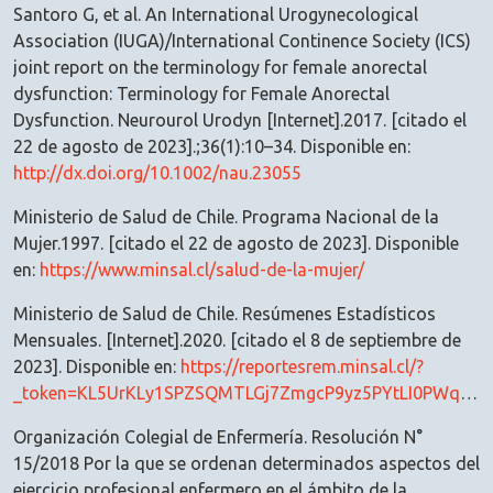
Santoro G, et al. An International Urogynecological
Association (IUGA)/International Continence Society (ICS)
joint report on the terminology for female anorectal
dysfunction: Terminology for Female Anorectal
Dysfunction. Neurourol Urodyn [Internet].2017. [citado el
22 de agosto de 2023].;36(1):10–34. Disponible en:
http://dx.doi.org/10.1002/nau.23055
Ministerio de Salud de Chile. Programa Nacional de la
Mujer.1997. [citado el 22 de agosto de 2023]. Disponible
en:
https://www.minsal.cl/salud-de-la-mujer/
Ministerio de Salud de Chile. Resúmenes Estadísticos
Mensuales. [Internet].2020. [citado el 8 de septiembre de
2023]. Disponible en:
https://reportesrem.minsal.cl/?
_token=KL5UrKLy1SPZSQMTLGj7ZmgcP9yz5PYtLI0PWqAo&serie=1&rem=86&seccion_id=1046&tipo=3&regiones=0&servicios=-1&periodo=2020&mes_inicio=1&mes_final=12
Organización Colegial de Enfermería. Resolución N°
15/2018 Por la que se ordenan determinados aspectos del
ejercicio profesional enfermero en el ámbito de la