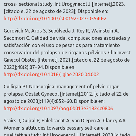
cross- sectional study. Int Urogynecol J [Internet].2023.
[citado el 22 de agosto de 2023]; Disponible en:
http://dx.doi.org/10.1007/s00192-023-05540-2
Gurovich M, Aros S, Sepúlveda J, Rey R, Wainstein A,
Sacomori C. Calidad de vida, complicaciones asociadas y
satisfacción con el uso de pesarios para tratamiento
conservador del prolapso de órganos pélvicos. Clin Invest
Ginecol Obstet [Internet]. 2021.[citado el 22 de agosto de
2023];48(2):87–94. Disponible en:
http://dx.doi.org/10.1016/j.gine.2020.04.002
Culligan PJ. Nonsurgical management of pelvic organ
prolapse. Obstet Gynecol [Internet].2012. [citado el 22 de
agosto de 2023];119(4):852–60. Disponible en:
http://dx.doi.org/10.1097/aog.0b013e31824c0806
Stairs J, Gujral P, Ehlebracht A, van Diepen A, Clancy AA.
Women’s attitudes towards pessary self-care: a
qualitative study. Int Urogynecol J [Internet]. 2023.[citado