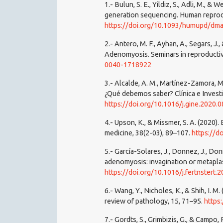
1.- Bulun, S. E., Yildiz, S., Adli, M., 
generation sequencing. Human reprod
https://doi.org/10.1093/humupd/dm
2.- Antero, M. F., Ayhan, A., Segars, J
Adenomyosis. Seminars in reproductiv
0040-1718922
3.- Alcalde, A. M., Martínez-Zamora, 
¿Qué debemos saber? Clínica e Investi
https://doi.org/10.1016/j.gine.2020.0
4.- Upson, K., & Missmer, S. A. (2020
medicine, 38(2-03), 89–107.
https://d
5.- García-Solares, J., Donnez, J., Do
adenomyosis: invagination or metaplasia
https://doi.org/10.1016/j.fertnstert.
6.- Wang, Y., Nicholes, K., & Shih, I.
review of pathology, 15, 71–95.
https
7.- Gordts, S., Grimbizis, G., & Campo