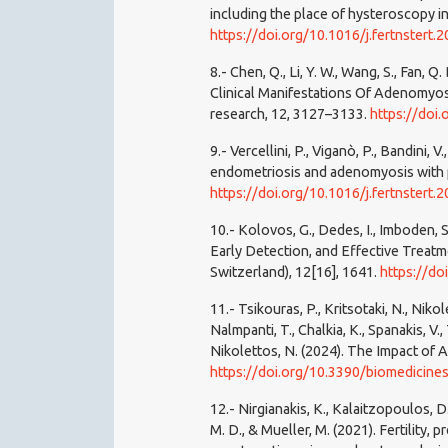
including the place of hysteroscopy in 
https://doi.org/10.1016/j.fertnstert.
8.- Chen, Q., Li, Y. W., Wang, S., Fan, Q. 
Clinical Manifestations Of Adenomyos
research, 12, 3127–3133.
https://doi
9.- Vercellini, P., Viganò, P., Bandini, 
endometriosis and adenomyosis with pre
https://doi.org/10.1016/j.fertnstert.
10.- Kolovos, G., Dedes, I., Imboden,
Early Detection, and Effective Treatm
Switzerland), 12[16], 1641.
https://d
11.- Tsikouras, P., Kritsotaki, N., Nik
Nalmpanti, T., Chalkia, K., Spanakis, V., 
Nikolettos, N. (2024). The Impact of
https://doi.org/10.3390/biomedicin
12.- Nirgianakis, K., Kalaitzopoulos, D
M. D., & Mueller, M. (2021). Fertility