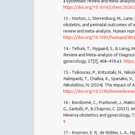
a systematic review and meta-analysis
https://doi.org/10.1016/j.rbmo.2020.
13.- Horton, J., Sterrenburg, M., Lane, 
obstetric, and perinatal outcomes of
review and meta-analysis. Human repr
https://doi.org/10.1093/humupd/dm
14.- Tellum, T., Nygaard, S., & Lieng
Review and Meta-analysis of Diagnosti
gynecology, 27[2], 408–418.e3.
https
15.- Tsikouras, P., Kritsotaki, N., Nik
Nalmpanti, T., Chalkia, K., Spanakis, V., 
Nikolettos, N. (2024). The Impact of
https://doi.org/10.3390/biomedicin
16.- Bordonné, C., Puntonet, J., Maitro
G., Santulli, P., & Chapron, C. (2021)
Minerva obstetrics and gynecology, 7
9
17.- Knorren, E. R., de Ridder, L. A., Nijho