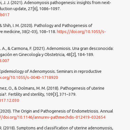
& Wei, J. J. (2021). Adenomyosis pathogenesis: insights from next-
uction update, 27[6], 1086–1097.
ab017
., & Shih, I. M. (2020). Pathology and Pathogenesis of
e medicine, 38(2-03), 108–118.
https://doi.org/10.1055/s-
M. A., & Carmona, F. (2021). Adenomiosis. Una gran desconocida:
gación en Ginecología y Obstetricia, 48[2], 184-189.
8.007
). Epidemiology of Adenomyosis. Seminars in reproductive
oi.org/10.1055/s-0040-1718920
nnez, O., & Dolmans, M. M. (2018). Pathogenesis of uterine
?. Fertility and sterility, 109[3], 371–379.
2017.12.030
 M. (2020). The Origin and Pathogenesis of Endometriosis. Annual
://doi.org/10.1146/annurev-pathmechdis-012419-032654
, R. (2018). Symptoms and classification of uterine adenomyosis,