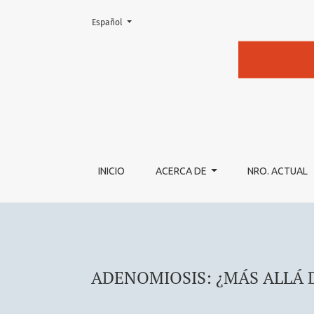
Cambiar el idioma. El actual es:
Español
ADENOMIOSIS: ¿MÁS ALLÁ DEL DOLOR PÉLV
INICIO
ACERCA DE
NRO. ACTUAL
ADENOMIOSIS: ¿MÁS ALLÁ 