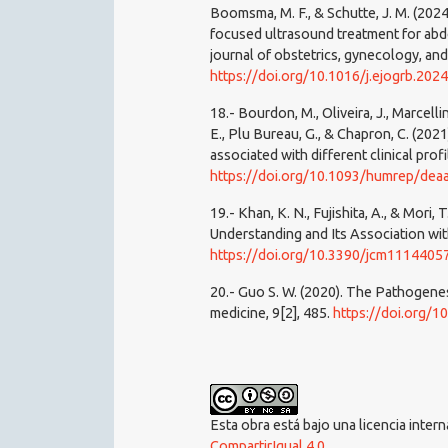
Boomsma, M. F., & Schutte, J. M. (2024
focused ultrasound treatment for abd
journal of obstetrics, gynecology, an
https://doi.org/10.1016/j.ejogrb.202
18.- Bourdon, M., Oliveira, J., Marcellin
E., Plu Bureau, G., & Chapron, C. (20
associated with different clinical pro
https://doi.org/10.1093/humrep/dea
19.- Khan, K. N., Fujishita, A., & Mor
Understanding and Its Association with 
https://doi.org/10.3390/jcm1114405
20.- Guo S. W. (2020). The Pathogenes
medicine, 9[2], 485.
https://doi.org/
Esta obra está bajo una licencia inter
CompartirIgual 4.0
.