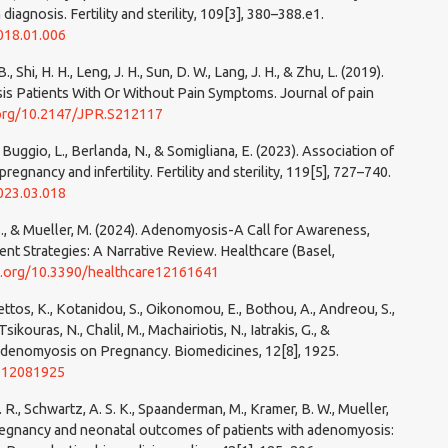
diagnosis. Fertility and sterility, 109[3], 380–388.e1.
2018.01.006
B., Shi, H. H., Leng, J. H., Sun, D. W., Lang, J. H., & Zhu, L. (2019).
is Patients With Or Without Pain Symptoms. Journal of pain
.org/10.2147/JPR.S212117
V., Buggio, L., Berlanda, N., & Somigliana, E. (2023). Association of
gnancy and infertility. Fertility and sterility, 119[5], 727–740.
2023.03.018
 S., & Mueller, M. (2024). Adenomyosis-A Call for Awareness,
ent Strategies: A Narrative Review. Healthcare (Basel,
oi.org/10.3390/healthcare12161641
olettos, K., Kotanidou, S., Oikonomou, E., Bothou, A., Andreou, S.,
Tsikouras, N., Chalil, M., Machairiotis, N., Iatrakis, G., &
 Adenomyosis on Pregnancy. Biomedicines, 12[8], 1925.
es12081925
. R., Schwartz, A. S. K., Spaanderman, M., Kramer, B. W., Mueller,
, pregnancy and neonatal outcomes of patients with adenomyosis: