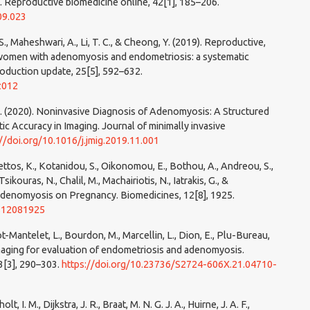
. Reproductive biomedicine online, 42[1], 185–206.
09.023
S., Maheshwari, A., Li, T. C., & Cheong, Y. (2019). Reproductive,
 women with adenomyosis and endometriosis: a systematic
oduction update, 25[5], 592–632.
z012
, M. (2020). Noninvasive Diagnosis of Adenomyosis: A Structured
c Accuracy in Imaging. Journal of minimally invasive
://doi.org/10.1016/j.jmig.2019.11.001
olettos, K., Kotanidou, S., Oikonomou, E., Bothou, A., Andreou, S.,
Tsikouras, N., Chalil, M., Machairiotis, N., Iatrakis, G., &
 Adenomyosis on Pregnancy. Biomedicines, 12[8], 1925.
es12081925
t-Mantelet, L., Bourdon, M., Marcellin, L., Dion, E., Plu-Bureau,
. Imaging for evaluation of endometriosis and adenomyosis.
3[3], 290–303.
https://doi.org/10.23736/S2724-606X.21.04710-
lt, I. M., Dijkstra, J. R., Braat, M. N. G. J. A., Huirne, J. A. F.,