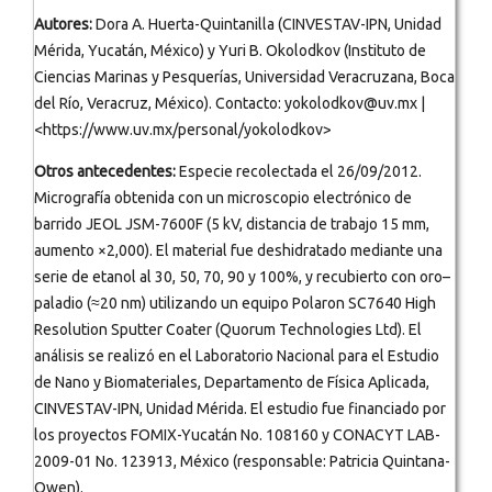
Autores:
Dora A. Huerta-Quintanilla (CINVESTAV-IPN, Unidad
Mérida, Yucatán, México) y Yuri B. Okolodkov (Instituto de
Ciencias Marinas y Pesquerías, Universidad Veracruzana, Boca
del Río, Veracruz, México). Contacto: yokolodkov@uv.mx |
<https://www.uv.mx/personal/yokolodkov>
Otros antecedentes:
Especie recolectada el 26/09/2012.
Micrografía obtenida con un microscopio electrónico de
barrido JEOL JSM-7600F (5 kV, distancia de trabajo 15 mm,
aumento ×2,000). El material fue deshidratado mediante una
serie de etanol al 30, 50, 70, 90 y 100%, y recubierto con oro–
paladio (≈20 nm) utilizando un equipo Polaron SC7640 High
Resolution Sputter Coater (Quorum Technologies Ltd). El
análisis se realizó en el Laboratorio Nacional para el Estudio
de Nano y Biomateriales, Departamento de Física Aplicada,
CINVESTAV-IPN, Unidad Mérida. El estudio fue financiado por
los proyectos FOMIX-Yucatán No. 108160 y CONACYT LAB-
2009-01 No. 123913, México (responsable: Patricia Quintana-
Owen).