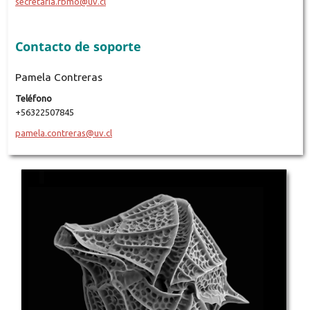
secretaria.rbmo@uv.cl
Contacto de soporte
Pamela Contreras
Teléfono
+56322507845
pamela.contreras@uv.cl