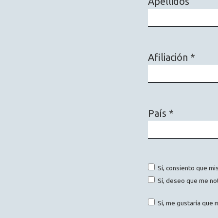
Apellidos
Afiliación
*
Obligatorio
País
*
Obligatorio
Sí, consiento que mi
Sí, deseo que me not
Sí, me gustaría que m