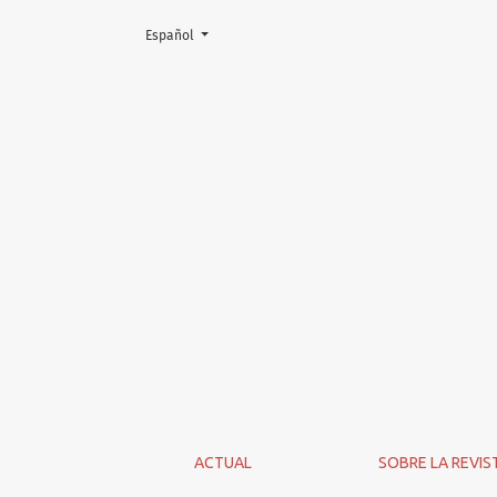
Cambiar el idioma. El actual es:
Español
Registrarse
ACTUAL
SOBRE LA REVIS