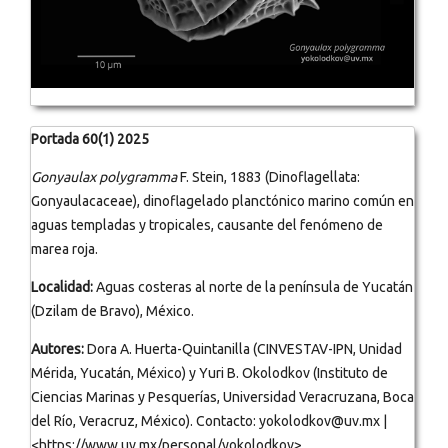
Portada 60(1) 2025
Gonyaulax polygramma
F. Stein, 1883 (Dinoflagellata:
Gonyaulacaceae), dinoflagelado planctónico marino común en
aguas templadas y tropicales, causante del fenómeno de
marea roja.
Localidad:
Aguas costeras al norte de la península de Yucatán
(Dzilam de Bravo), México.
Autores:
Dora A. Huerta-Quintanilla (CINVESTAV-IPN, Unidad
Mérida, Yucatán, México) y Yuri B. Okolodkov (Instituto de
Ciencias Marinas y Pesquerías, Universidad Veracruzana, Boca
del Río, Veracruz, México). Contacto: yokolodkov@uv.mx |
<https://www.uv.mx/personal/yokolodkov>