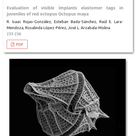
Evaluation of visible implants elastomer tags in
juveniles of red octopus Octopus maya
R. Isaac Rojas-González, Esteban Bada-Sánchez, Raúl E. Lara-
Mendoza, Rosalinda López-Pérez, José L. Arzabala-Molina
233-236
PDF