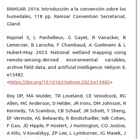
RAMSAR. 2016. Introducción a la convención sobre los
humedales, 118 pp. Ramsar Convention Secretariat,
Gland.
Rapinel S, L Panhelleux, G Gayet, R Vanacker, B
Lemercier, B Laroche, F Chambaud, A Guelmami & L
Hubert-Moy. 2023. National wetland mapping using
remote-sensing-derived environmental variables,
archive field data, and artificial intelligence. Heliyon 9,
e13482.
<
https://doi.org/10.1016/j.heliyon.2023.e13482
>
Roy DP, MA Wulder, TR Loveland, CE Woodcock, RG
Allen, MC Anderson, D Helder, JR Irons, DM Johnson, R
Kennedy, TA Scambos, CB Schaaf, JR Schott, Y Sheng,
EF Vermote, AS Belwardo, R Bindschadler, WB Cohen,
F Gao, JD Hipple, P Hostert, J Huntington, CO Justice,
A Kilic, V Kovalskyy, ZP Lee, L Lymburner, JG Masek, J