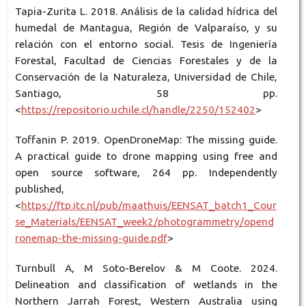
Tapia-Zurita L. 2018. Análisis de la calidad hídrica del
humedal de Mantagua, Región de Valparaíso, y su
relación con el entorno social. Tesis de Ingeniería
Forestal, Facultad de Ciencias Forestales y de la
Conservación de la Naturaleza, Universidad de Chile,
Santiago, 58 pp.
<
https://repositorio.uchile.cl/handle/2250/152402
>
Toffanin P. 2019. OpenDroneMap: The missing guide.
A practical guide to drone mapping using free and
open source software, 264 pp. Independently
published,
<
https://ftp.itc.nl/pub/maathuis/EENSAT_batch1_Cour
se_Materials/EENSAT_week2/photogrammetry/opend
ronemap-the-missing-guide.pdf
>
Turnbull A, M Soto-Berelov & M Coote. 2024.
Delineation and classification of wetlands in the
Northern Jarrah Forest, Western Australia using