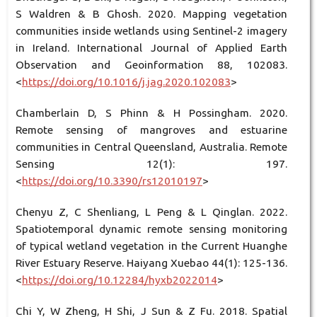
S Waldren & B Ghosh. 2020. Mapping vegetation
communities inside wetlands using Sentinel-2 imagery
in Ireland. International Journal of Applied Earth
Observation and Geoinformation 88, 102083.
<
https://doi.org/10.1016/j.jag.2020.102083
>
Chamberlain D, S Phinn & H Possingham. 2020.
Remote sensing of mangroves and estuarine
communities in Central Queensland, Australia. Remote
Sensing 12(1): 197.
<
https://doi.org/10.3390/rs12010197
>
Chenyu Z, C Shenliang, L Peng & L Qinglan. 2022.
Spatiotemporal dynamic remote sensing monitoring
of typical wetland vegetation in the Current Huanghe
River Estuary Reserve. Haiyang Xuebao 44(1): 125-136.
<
https://doi.org/10.12284/hyxb2022014
>
Chi Y, W Zheng, H Shi, J Sun & Z Fu. 2018. Spatial