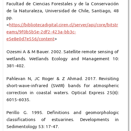
Facultad de Ciencias Forestales y de la Conservación
de la Naturaleza, Universidad de Chile, Santiago, 48
pp.
<
https://bibliotecadigital.ciren.cl/server/api/core/bitstr
eams/9f0b5b5e-2df2-423a-bb3c-
e5e8e0d7e556/content
>
Ozesmi A & M Bauer. 2002. Satellite remote sensing of
wetlands. Wetlands Ecology and Management 10:
381-402.
Pahlevan N, JC Roger & Z Ahmad. 2017. Revisiting
short-wave-infrared (SWIR) bands for atmospheric
correction in coastal waters. Optical Express 25(6):
6015-6035.
Perillo G. 1995. Definitions and geomorphologic
classifications of estuarines. Developments in
Sedimentology 53: 17-47.