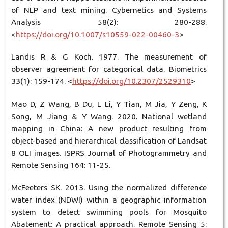
of NLP and text mining. Cybernetics and Systems
Analysis 58(2): 280-288.
<
https://doi.org/10.1007/s10559-022-00460-3
>
Landis R & G Koch. 1977. The measurement of
observer agreement for categorical data. Biometrics
33(1): 159-174. <
https://doi.org/10.2307/2529310
>
Mao D, Z Wang, B Du, L Li, Y Tian, M Jia, Y Zeng, K
Song, M Jiang & Y Wang. 2020. National wetland
mapping in China: A new product resulting from
object-based and hierarchical classification of Landsat
8 OLI images. ISPRS Journal of Photogrammetry and
Remote Sensing 164: 11-25.
McFeeters SK. 2013. Using the normalized difference
water index (NDWI) within a geographic information
system to detect swimming pools for Mosquito
Abatement: A practical approach. Remote Sensing 5: