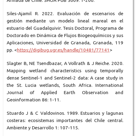
Armada de Chile. SHOA PUB 3009: 1-200.
Siles-Ajamil R. 2022. Evaluación de escenarios de
gestión mediante un modelo lineal mareal en el
estuario del Guadalquivir. Tesis Doctoral, Programa de
Doctorado en Dinámica de Flujos Biogeoquímicos y sus
Aplicaciones, Universidad de Granada, Granada, 119
pp. <
https://digibug.ugr.es/handle/10481/77141
>
Slagter B, NE Tsendbazar, A Vollrath & J Reiche. 2020.
Mapping wetland characteristics using temporally
dense Sentinel-1 and Sentinel-2 data: A case study in
the St. Lucia wetlands, South Africa. International
Journal of Applied Earth Observation and
Geoinformation 86: 1-11.
Stuardo J & C Valdovinos. 1989. Estuarios y lagunas
costeras: ecosistemas importantes del Chile central.
Ambiente y Desarrollo 1: 107-115.