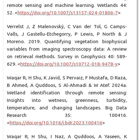
remote sensing and machine learning. Wetlands 44:
52. <
https://doi.org/10.1007/s13157-024-01806-7
>
Verrelst J, Z Malenovský, C Van der Tol, G Camps-
Valls, J Gastellu-Etchegorry, P Lewis, P North & J
Moreno. 2019. Quantifying vegetation biophysical
variables from imaging spectroscopy data: A review
on retrieval methods. Survey in Geophysics 40: 589-
629. <
https://doi.org/10.1007/s10712-018-9478-y
>
Waqar R, H Shu, K Javid, S Pervaiz, F Mustafa, D Raza,
B Ahmed, A Quddoos, S Al-Ahmadi & W Atef. 2024a.
Wetland identification through remote sensing:
Insights into wetness, greenness, turbidity,
temperature, and changing landscapes. Big Data
Research 35: 100416.
<
https://doi.org/10.1016/j.bdr.2023.100416
>
Waqar R, H Shu, I Naz, A Quddoos, A Yaseen, K