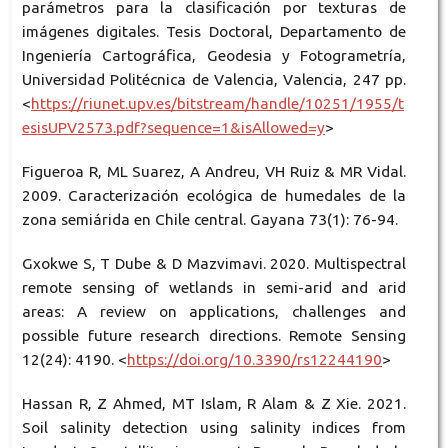
parámetros para la clasificación por texturas de
imágenes digitales. Tesis Doctoral, Departamento de
Ingeniería Cartográfica, Geodesia y Fotogrametría,
Universidad Politécnica de Valencia, Valencia, 247 pp.
<
https://riunet.upv.es/bitstream/handle/10251/1955/t
esisUPV2573.pdf?sequence=1&isAllowed=y
>
Figueroa R, ML Suarez, A Andreu, VH Ruiz & MR Vidal.
2009. Caracterización ecológica de humedales de la
zona semiárida en Chile central. Gayana 73(1): 76-94.
Gxokwe S, T Dube & D Mazvimavi. 2020. Multispectral
remote sensing of wetlands in semi-arid and arid
areas: A review on applications, challenges and
possible future research directions. Remote Sensing
12(24): 4190. <
https://doi.org/10.3390/rs12244190
>
Hassan R, Z Ahmed, MT Islam, R Alam & Z Xie. 2021.
Soil salinity detection using salinity indices from