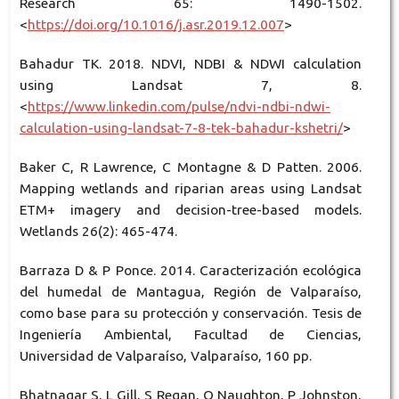
Research 65: 1490-1502.
<
https://doi.org/10.1016/j.asr.2019.12.007
>
Bahadur TK. 2018. NDVI, NDBI & NDWI calculation
using Landsat 7, 8.
<
https://www.linkedin.com/pulse/ndvi-ndbi-ndwi-
calculation-using-landsat-7-8-tek-bahadur-kshetri/
>
Baker C, R Lawrence, C Montagne & D Patten. 2006.
Mapping wetlands and riparian areas using Landsat
ETM+ imagery and decision-tree-based models.
Wetlands 26(2): 465-474.
Barraza D & P Ponce. 2014. Caracterización ecológica
del humedal de Mantagua, Región de Valparaíso,
como base para su protección y conservación. Tesis de
Ingeniería Ambiental, Facultad de Ciencias,
Universidad de Valparaíso, Valparaíso, 160 pp.
Bhatnagar S, L Gill, S Regan, O Naughton, P Johnston,