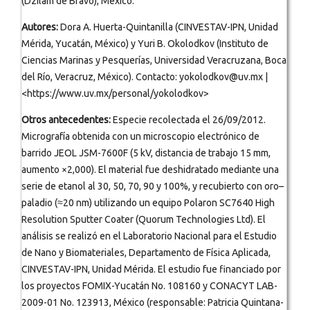
(Dzilam de Bravo), México.
Autores:
Dora A. Huerta-Quintanilla (CINVESTAV-IPN, Unidad
Mérida, Yucatán, México) y Yuri B. Okolodkov (Instituto de
Ciencias Marinas y Pesquerías, Universidad Veracruzana, Boca
del Río, Veracruz, México). Contacto: yokolodkov@uv.mx |
<https://www.uv.mx/personal/yokolodkov>
Otros antecedentes:
Especie recolectada el 26/09/2012.
Micrografía obtenida con un microscopio electrónico de
barrido JEOL JSM-7600F (5 kV, distancia de trabajo 15 mm,
aumento ×2,000). El material fue deshidratado mediante una
serie de etanol al 30, 50, 70, 90 y 100%, y recubierto con oro–
paladio (≈20 nm) utilizando un equipo Polaron SC7640 High
Resolution Sputter Coater (Quorum Technologies Ltd). El
análisis se realizó en el Laboratorio Nacional para el Estudio
de Nano y Biomateriales, Departamento de Física Aplicada,
CINVESTAV-IPN, Unidad Mérida. El estudio fue financiado por
los proyectos FOMIX-Yucatán No. 108160 y CONACYT LAB-
2009-01 No. 123913, México (responsable: Patricia Quintana-