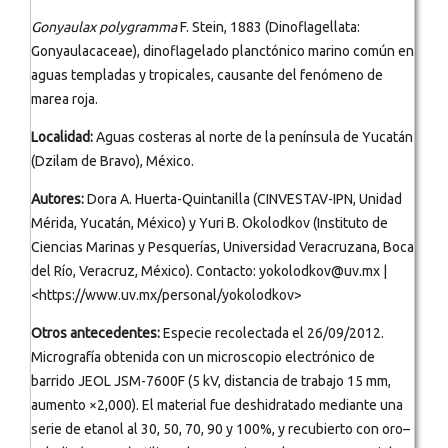
Gonyaulax polygramma
F. Stein, 1883 (Dinoflagellata:
Gonyaulacaceae), dinoflagelado planctónico marino común en
aguas templadas y tropicales, causante del fenómeno de
marea roja.
Localidad:
Aguas costeras al norte de la península de Yucatán
(Dzilam de Bravo), México.
Autores:
Dora A. Huerta-Quintanilla (CINVESTAV-IPN, Unidad
Mérida, Yucatán, México) y Yuri B. Okolodkov (Instituto de
Ciencias Marinas y Pesquerías, Universidad Veracruzana, Boca
del Río, Veracruz, México). Contacto: yokolodkov@uv.mx |
<https://www.uv.mx/personal/yokolodkov>
Otros antecedentes:
Especie recolectada el 26/09/2012.
Micrografía obtenida con un microscopio electrónico de
barrido JEOL JSM-7600F (5 kV, distancia de trabajo 15 mm,
aumento ×2,000). El material fue deshidratado mediante una
serie de etanol al 30, 50, 70, 90 y 100%, y recubierto con oro–