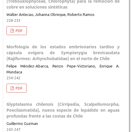
(Trebouxiophyceae, Chlorophyta) para la remoción de
cobre en soluciones sintéticas
Walter Antecao, Johanna Obreque, Roberto Ramos
228-233
PDF
Morfología de los estados embrionarios tardíos y
cápsula ovígera de Sympterygia brevicaudata
(Rajiformes: Arhynchobatidae) en el norte de Chile
Felipe Méndez-Abarca, Renzo Pepe-Victoriano, Enrique A.
Mundaca
234-242
PDF
Glyptelasma chilensis (Cirripedia, Scalpellomorpha,
Poecilasmatida), nueva especie de lepádido en aguas
profundas frente a las costas de Chile
Guillermo Guzman
243-247