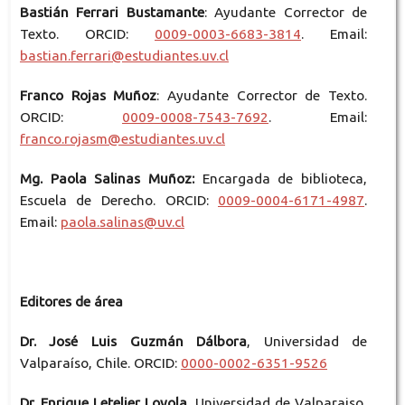
Bastián Ferrari Bustamante
: Ayudante Corrector de
Texto. ORCID:
0009-0003-6683-3814
. Email:
bastian.ferrari@estudiantes.uv.cl
Franco Rojas Muñoz
: Ayudante Corrector de Texto.
ORCID:
0009-0008-7543-7692
. Email:
franco.rojasm@
estudiante
s.uv.cl
Mg.
Paola Salinas Muñoz:
Encargada de biblioteca,
Escuela de Derecho. ORCID:
0009-0004-6171-4987
.
Email:
paola.salinas@uv.cl
Editores de área
Dr. José Luis Guzmán Dálbora
, Universidad de
Valparaíso, Chile. ORCID:
0000-0002-6351-9526
Dr. Enrique Letelier Loyola
, Universidad de Valparaiso,