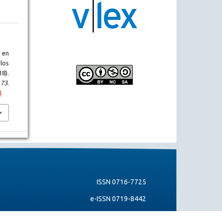
 en
los
8).
,
73
.
4
ISSN 0716-7725
e-ISSN 0719-8442