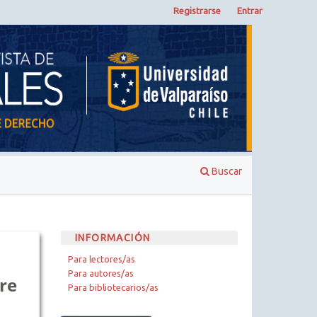
Registrarse
Entrar
Buscar
INFORMACIÓN
Para lectores/as
Para autores/as
re
Para bibliotecarios/as