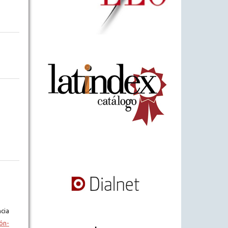
cia
ón-