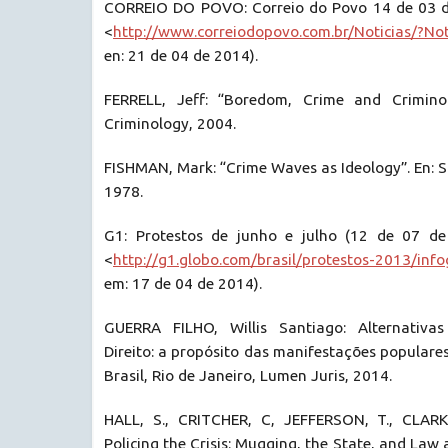
CORREIO DO POVO: Correio do Povo 14 de 03 de
<
http://www.correiodopovo.com.br/Noticias/?No
en: 21 de 04 de 2014).
FERRELL, Jeff: “Boredom, Crime and Criminolo
Criminology, 2004.
FISHMAN, Mark: “Crime Waves as Ideology”. En: S
1978.
G1: Protestos de junho e julho (12 de 07 de 
<
http://g1.globo.com/brasil/protestos-2013/info
em: 17 de 04 de 2014).
GUERRA FILHO, Willis Santiago: Alternativas 
Direito: a propósito das manifestações popular
Brasil, Rio de Janeiro, Lumen Juris, 2014.
HALL, S., CRITCHER, C, JEFFERSON, T., CLARK
Policing the Crisis: Mugging, the State, and Law