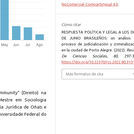
NoComercial-CompartirIgual 4.0
.
Cómo citar
RESPUESTA POLÍTICA Y LEGAL A LOS D
DE JUNIO BRASILEÑOS: un análisis 
proceso de judicialización y criminaliza
en la ciudad de Porto Alegre. (2022).
Revi
De Ciencias Sociales
,
80
, 297-3
https://doi.org/10.22370/rcs.2022.80.313
Más formatos de cita
munity" (Direito) na
estre em Sociologia
gía Jurídica de Oñati e
niversidade Federal do