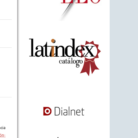
cia
ón-