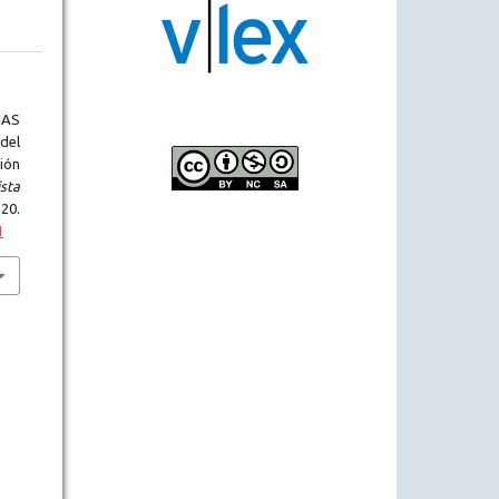
IAS
del
ción
sta
20.
1