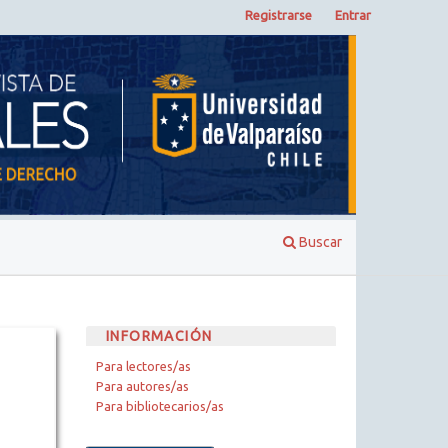
Registrarse
Entrar
Buscar
INFORMACIÓN
Para lectores/as
Para autores/as
Para bibliotecarios/as