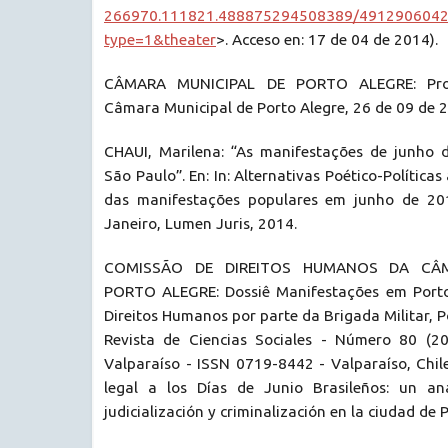
266970.111821.488875294508389/4912906042
type=1&theater
>. Acceso en: 17 de 04 de 2014).
CÂMARA MUNICIPAL DE PORTO ALEGRE: Proj
Câmara Municipal de Porto Alegre, 26 de 09 de 
CHAUI, Marilena: “As manifestações de junho 
São Paulo”. En: In: Alternativas Poético-Políticas
das manifestações populares em junho de 201
Janeiro, Lumen Juris, 2014.
COMISSÃO DE DIREITOS HUMANOS DA CÂM
PORTO ALEGRE: Dossiê Manifestações em Porto 
Direitos Humanos por parte da Brigada Militar, P
Revista de Ciencias Sociales - Número 80 (20
Valparaíso - ISSN 0719-8442 - Valparaíso, Chile
legal a los Días de Junio Brasileños: un aná
judicialización y criminalización en la ciudad de 