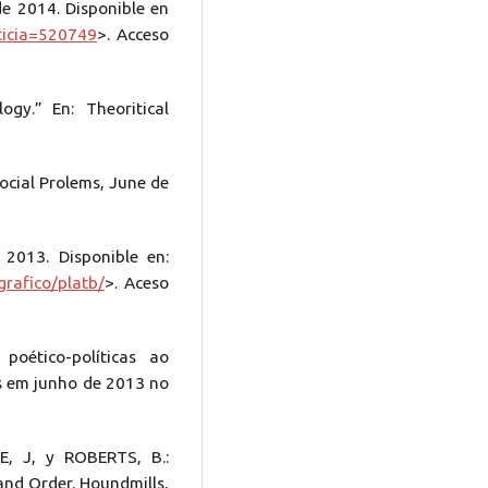
 2014. Disponible en
ticia=520749
>. Acceso
gy.” En: Theoritical
ocial Prolems, June de
2013. Disponible en:
grafico/platb/
>. Aceso
poético-políticas ao
es em junho de 2013 no
E, J, y ROBERTS, B.:
 and Order. Houndmills,