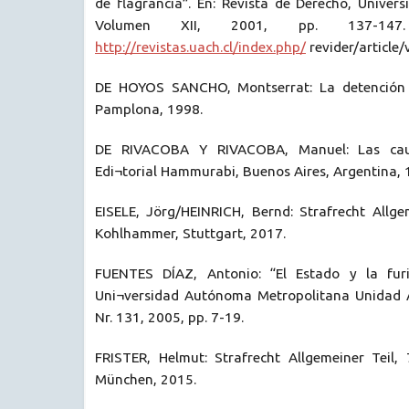
de flagrancia”. En: Revista de Derecho, Univers
Volumen XII, 2001, pp. 137-147.
http://revistas.uach.cl/index.php/
revider/article
DE HOYOS SANCHO, Montserrat: La detención p
Pamplona, 1998.
DE RIVACOBA Y RIVACOBA, Manuel: Las causa
Edi¬torial Hammurabi, Buenos Aires, Argentina, 
EISELE, Jörg/HEINRICH, Bernd: Strafrecht Allge
Kohlhammer, Stuttgart, 2017.
FUENTES DÍAZ, Antonio: “El Estado y la furia
Uni¬versidad Autónoma Metropolitana Unidad A
Nr. 131, 2005, pp. 7-19.
FRISTER, Helmut: Strafrecht Allgemeiner Teil, 
München, 2015.