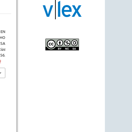
 EN
CHO
NSA
ias
6.
9