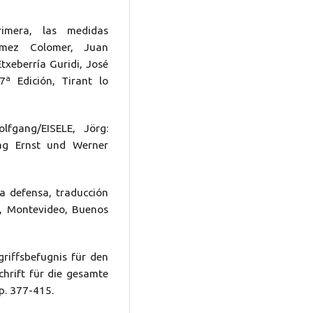
rimera, las medidas
ómez Colomer, Juan
Etxeberría Guridi, José
27ª Edición, Tirant lo
fgang/EISELE, Jörg:
rlag Ernst und Werner
ma defensa, traducción
F, Montevideo, Buenos
griffsbefugnis für den
chrift für die gesamte
p. 377-415.