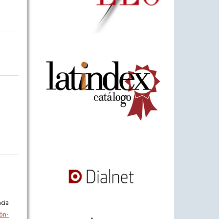
cia
ón-