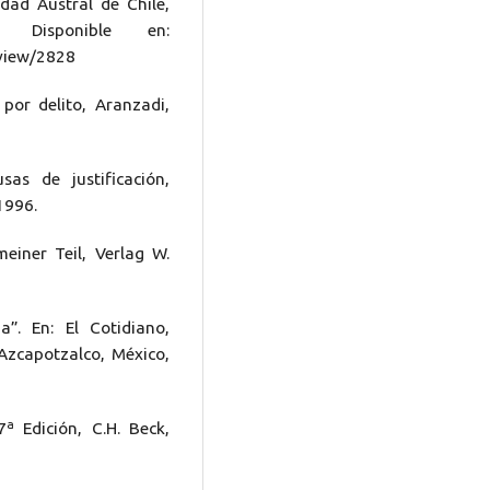
idad Austral de Chile,
 Disponible en:
/view/2828
or delito, Aranzadi,
s de justificación,
1996.
meiner Teil, Verlag W.
”. En: El Cotidiano,
zcapotzalco, México,
7ª Edición, C.H. Beck,