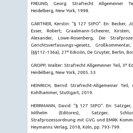
FREUND, Georg: Strafrecht Allgemeiner Teil
Heidelberg, New York, 1998.
GÄRTNER, Kerstin: “§ 127 StPO”. En: Becker, Jö
Esser, Robert; Graalmann-Scheerer, Kirsten; 
Alexander, Löwe-Rosenberg, Die Strafpro
Gerichtsverfassungs¬gesetz, Großkomment
(§§112-136a), 27ª Edición, De Gruyter, Berlin, Bo
GROPP, Walter: Strafrecht Allgemeiner Teil, 3ª Edi
Heidelberg, New York, 2005. 53
HEINRICH, Bernd: Strafrecht-Allgemeiner Teil, 
Kohlhammer, Stuttgart, 2019.
HERRMANN, David: “§ 127 StPO”. En: Satzger, 
Wilhelm (Editores), Satzger, Schluc
Strafprozessordnung mit GVG und EMRK Komment
Heymanns Verlag, 2018, Köln, pp. 793-799.