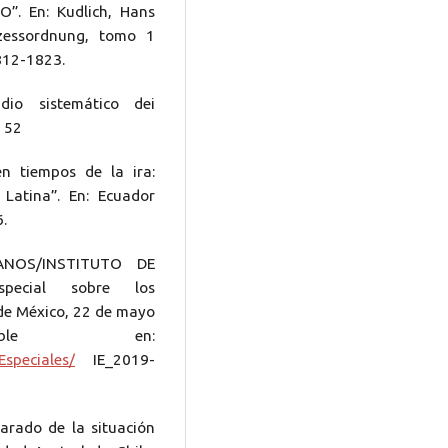
”. En: Kudlich, Hans
zessordnung, tomo 1
812-1823.
dio sistemático dei
 52
n tiempos de la ira:
Latina”. En: Ecuador
.
NOS/INSTITUTO DE
special sobre los
 de México, 22 de mayo
ible en:
Especiales/
IE_2019-
rado de la situación