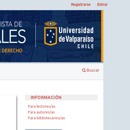
Registrarse
Entrar
Buscar
INFORMACIÓN
Para lectores/as
Para autores/as
Para bibliotecarios/as