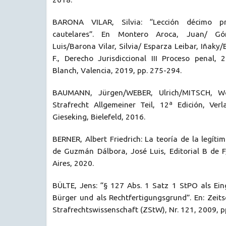
BARONA VILAR, Silvia: “Lección décimo p
cautelares”. En Montero Aroca, Juan/ G
Luis/Barona Vilar, Silvia/ Esparza Leibar, Iñaky/
F., Derecho Jurisdiccional III Proceso penal, 
Blanch, Valencia, 2019, pp. 275-294.
BAUMANN, Jürgen/WEBER, Ulrich/MITSCH, Wol
Strafrecht Allgemeiner Teil, 12ª Edición, Ve
Gieseking, Bielefeld, 2016.
BERNER, Albert Friedrich: La teoría de la legíti
de Guzmán Dálbora, José Luis, Editorial B de 
Aires, 2020.
BÜLTE, Jens: “§ 127 Abs. 1 Satz 1 StPO als Ein
Bürger und als Rechtfertigungsgrund”. En: Zeits
Strafrechtswissenschaft (ZStW), Nr. 121, 2009, p