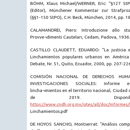
BÖHM, Klaus Michael/WERNER, Eric: “§127 StPO
(Editor), Münchener Kommentar zur Strafpro
(§§1-150 StPO), C.H. Beck, München, 2014, pp. 1
CALAMANDREI, Piero: Introduzione allo stu
Provve¬dimenti Cautelari, Cedam, Padova, 1936.
CASTILLO CLAUDETT, EDUARDO: “La justicia e
Linchamientos populares urbanos en América 
Debate, Nr. 51, Quito, Ecuador, 2000, pp. 207-226
COMISIÓN NACIONAL DE DERECHOS HUMA
INVESTIGACIONES SOCIALES: Informe e
lincha¬mientos en el territorio nacional, Ciudad
de 2019. Dispon
https://www.cndh.org.mx/sites/all/doc/Informes/
Linchamientos.pdf
DE HOYOS SANCHO, Montserrat: “Análisis compa