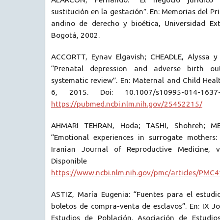
sustitución en la gestación”. En: Memorias del P
andino de derecho y bioética, Universidad Ex
Bogotá, 2002.
ACCORTT, Eynav Elgavish; CHEADLE, Alyssa y 
“Prenatal depression and adverse birth o
systematic review”. En: Maternal and Child Healt
6, 2015. Doi: 10.1007/s10995-014-1637
https://pubmed.ncbi.nlm.nih.gov/25452215/
AHMARI TEHRAN, Hoda; TASHI, Shohreh; ME
“Emotional experiences in surrogate mothers: 
Iranian Journal of Reproductive Medicine, 
Disponibl
https://www.ncbi.nlm.nih.gov/pmc/articles/PMC
ASTIZ, María Eugenia: “Fuentes para el estudio
boletos de compra-venta de esclavos”. En: IX J
Estudios de Población. Asociación de Estudio