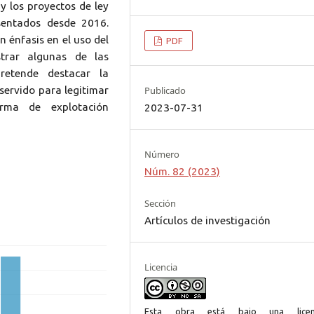
y los proyectos de ley
sentados desde 2016.
n énfasis en el uso del
PDF
strar algunas de las
pretende destacar la
 servido para legitimar
Publicado
rma de explotación
2023-07-31
Número
Núm. 82 (2023)
Sección
Artículos de investigación
Licencia
Esta obra está bajo una licen