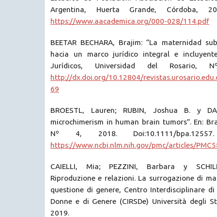
Argentina, Huerta Grande, Córdoba, 20
https://www.aacademica.org/000-028/114.pdf
BEETAR BECHARA, Brajim: “La maternidad sub
hacia un marco jurídico integral e incluyente
Jurídicos, Universidad del Rosario,
http://dx.doi.org/10.12804/revistas.urosario.edu.
69
BROESTL, Lauren; RUBIN, Joshua B. y DAH
microchimerism in human brain tumors”. En: Bra
Nº 4, 2018. Doi:10.1111/bpa.12557
https://www.ncbi.nlm.nih.gov/pmc/articles/PMC
CAIELLI, Mia; PEZZINI, Barbara y SCHILL
Riproduzione e relazioni. La surrogazione di mat
questione di genere, Centro Interdisciplinare di
Donne e di Genere (CIRSDe) Università degli St
2019.