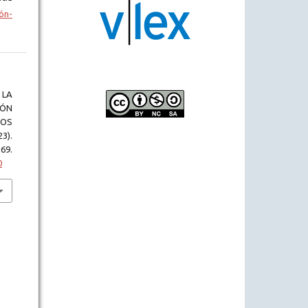
ón-
 LA
ÓN
NOS
3).
69.
0