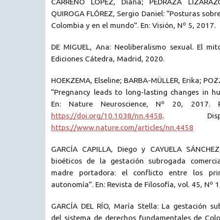
CARREÑO LÓPEZ, Diana; PEDRAZA LIZARAZO
QUIROGA FLÓREZ, Sergio Daniel: “Posturas sobre 
Colombia y en el mundo”. En: Visión, Nº 5, 2017.
DE MIGUEL, Ana: Neoliberalismo sexual. El mito
Ediciones Cátedra, Madrid, 2020.
HOEKZEMA, Elseline; BARBA-MÜLLER, Erika; POZZO
“Pregnancy leads to long-lasting changes in hu
En: Nature Neuroscience, Nº 20, 2017. P
https://doi.org/10.1038/nn.4458
. Disp
https://www.nature.com/articles/nn.4458
GARCÍA CAPILLA, Diego y CAYUELA SÁNCHEZ, 
bioéticos de la gestación subrogada comercia
madre portadora: el conflicto entre los prin
autonomía”. En: Revista de Filosofía, vol. 45, Nº 1
GARCÍA DEL RÍO, María Stella: La gestación su
del sistema de derechos fundamentales de Colo