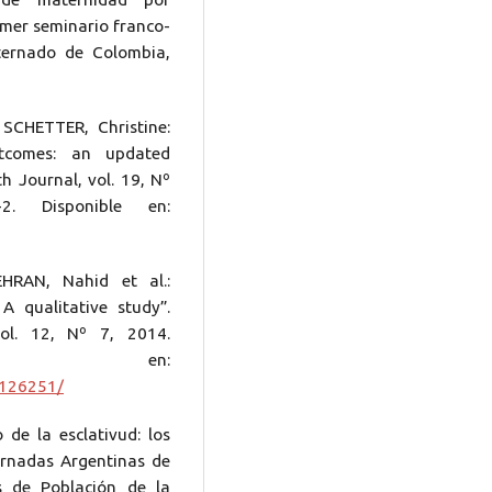
rimer seminario franco-
ternado de Colombia,
SCHETTER, Christine:
utcomes: an updated
h Journal, vol. 19, Nº
-2. Disponible en:
HRAN, Nahid et al.:
A qualitative study”.
vol. 12, Nº 7, 2014.
e en:
4126251/
 de la esclativud: los
ornadas Argentinas de
s de Población de la