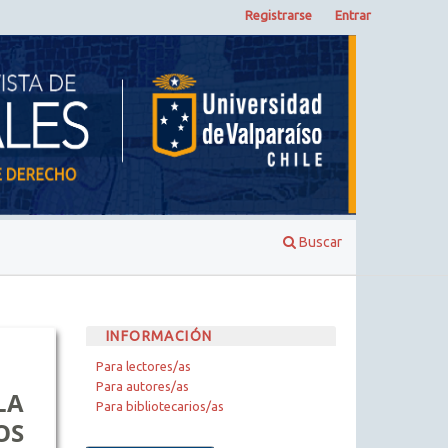
Registrarse
Entrar
Buscar
INFORMACIÓN
Para lectores/as
Para autores/as
LA
Para bibliotecarios/as
OS