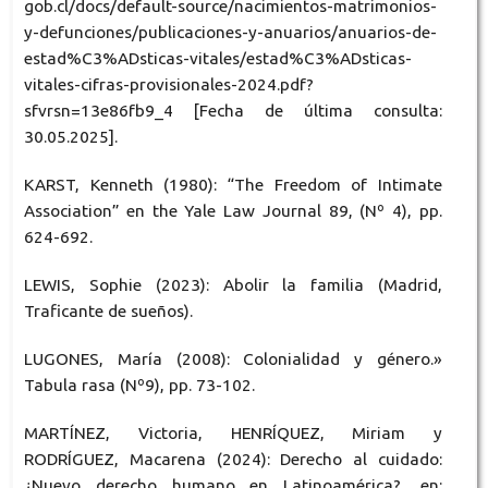
gob.cl/docs/default-source/nacimientos-matrimonios-
y-defunciones/publicaciones-y-anuarios/anuarios-de-
estad%C3%ADsticas-vitales/estad%C3%ADsticas-
vitales-cifras-provisionales-2024.pdf?
sfvrsn=13e86fb9_4 [Fecha de última consulta:
30.05.2025].
KARST, Kenneth (1980): “The Freedom of Intimate
Association” en the Yale Law Journal 89, (Nº 4), pp.
624-692.
LEWIS, Sophie (2023): Abolir la familia (Madrid,
Traficante de sueños).
LUGONES, María (2008): Colonialidad y género.»
Tabula rasa (Nº9), pp. 73-102.
MARTÍNEZ, Victoria, HENRÍQUEZ, Miriam y
RODRÍGUEZ, Macarena (2024): Derecho al cuidado:
¿Nuevo derecho humano en Latinoamérica?, en: