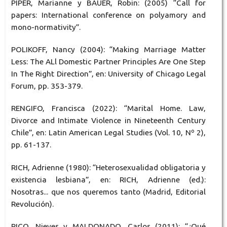
PIPER, Marianne y BAUER, Robin: (2005) “Call for
papers: International conference on polyamory and
mono-normativity”.
POLIKOFF, Nancy (2004): “Making Marriage Matter
Less: The ALl Domestic Partner Principles Are One Step
In The Right Direction”, en: University of Chicago Legal
Forum, pp. 353-379.
RENGIFO, Francisca (2022): “Marital Home. Law,
Divorce and Intimate Violence in Nineteenth Century
Chile”, en: Latin American Legal Studies (Vol. 10, Nº 2),
pp. 61-137.
RICH, Adrienne (1980): “Heterosexualidad obligatoria y
existencia lesbiana”, en: RICH, Adrienne (ed.):
Nosotras... que nos queremos tanto (Madrid, Editorial
Revolución).
RICO, Nieves y MALDONADO, Carlos (2011): “¿Qué